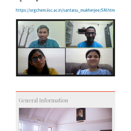
https://orgchem.iisc.ac.in/santanu_mukherjee/SM.htm
General Information