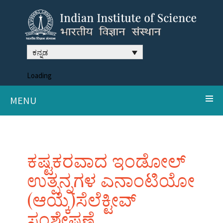
ಕನ್ನಡ
Loading
MENU
ಕಷ್ಟಕರವಾದ ಇಂಡೋಲ್
ಉತ್ಪನ್ನಗಳ ಎನಾಂಟಿಯೋ
(ಆಯ್ಕೆ)ಸೆಲೆಕ್ಟೀವ್
ಸಂಶ್ಲೇಷಣೆ