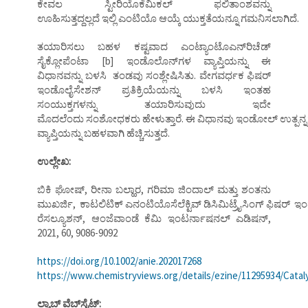
ಕೇವಲ ಸ್ಟೀರಿಯೊಕೆಮಿಕಲ್ ಫಲಿತಾಂಶವನ್ನು
ಊಹಿಸುತ್ತದ್ದಲ್ಲದೆ ಇಲ್ಲಿ ಎಂಟಿಯೊ ಆಯ್ಕೆ ಯುಕ್ತತೆಯನ್ನೂ ಗಮನಿಸಲಾಗಿದೆ.
ತಯಾರಿಸಲು ಬಹಳ ಕಷ್ಟವಾದ ಎಂಟ್ಯಾಂಟೊಎನ್‌ರಿಚೆಡ್
ಸೈಕ್ಲೋಪೆಂಟಾ [b] ಇಂಡೊಲೊನ್‌ಗಳ ವ್ಯಾಪ್ತಿಯನ್ನು ಈ
ವಿಧಾನವನ್ನು ಬಳಸಿ ತಂಡವು ಸಂಶ್ಲೇಷಿಸಿತು. ವೇಗವರ್ಧಕ ಫಿಷರ್
ಇಂಡೊಲೈಸೇಶನ್ ಪ್ರತಿಕ್ರಿಯೆಯನ್ನು ಬಳಸಿ ಇಂತಹ
ಸಂಯುಕ್ತಗಳನ್ನು ತಯಾರಿಸುವುದು ಇದೇ
ಮೊದಲೆಂದು ಸಂಶೋಧಕರು ಹೇಳುತ್ತಾರೆ. ಈ ವಿಧಾನವು ಇಂಡೋಲ್ ಉತ್ಪನ್ನ
ವ್ಯಾಪ್ತಿಯನ್ನು ಬಹಳವಾಗಿ ಹೆಚ್ಚಿಸುತ್ತದೆ.
ಉಲ್ಲೇಖ:
ಬಿಕಿ ಘೋಷ್, ರೀನಾ ಬಲ್ಹಾರ, ಗರಿಮಾ ಜಿಂದಾಲ್ ಮತ್ತು ಶಂತನು
ಮುಖರ್ಜಿ, ಕಾಟಲಿಟಿಕ್ ಎನಂಟಿಯೊಸೆಲೆಕ್ಟಿವ್ ಡಿಸಿಮಿಟ್ರೈಸಿಂಗ್ ಫಿಷರ್ ಇಂ
ರೆಸಲ್ಯೂಶನ್, ಆಂಜೆವಾಂಡೆ ಕೆಮಿ ಇಂಟರ್ನಾಷನಲ್ ಎಡಿಷನ್,
2021, 60, 9086-9092
https://doi.org/10.1002/anie.202017268
https://www.chemistryviews.org/details/ezine/11295934/Cata
ಲ್ಯಾಬ್ ವೆಬ್‌ಸೈಟ್: