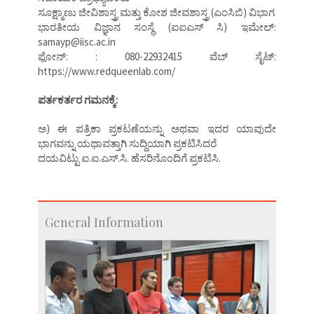
ಸೂಕ್ಷ್ಮಾಣು ಜೀವಿಶಾಸ್ತ್ರ ಮತ್ತು ಕೋಶ ಜೀವಶಾಸ್ತ್ರ (ಎಂಸಿಬಿ) ವಿಭಾಗ
ಭಾರತೀಯ ವಿಜ್ಞಾನ ಸಂಸ್ಥೆ (ಐಐಎಸ್ ಸಿ) ಇಮೇಲ್:
samayp@iisc.ac.in
ಫೋನ್: : 080-22932415 ವೆಬ್ ಸೈಟ್:
https://www.redqueenlab.com/
ಪರ್ತಕರ್ತರ ಗಮನಕ್ಕೆ:
ಅ) ಈ ಪತ್ರಿಕಾ ಪ್ರಕಟಣೆಯನ್ನು ಅಥವಾ ಇದರ ಯಾವುದೇ
ಭಾಗವನ್ನು ಯಥಾವತ್ತಾಗಿ ಸುದ್ದಿಯಾಗಿ ಪ್ರಕಟಿಸಿದರೆ
ದಯವಿಟ್ಟು ಐ.ಐ.ಎಸ್.ಸಿ. ಹೆಸರಿನೊಂದಿಗೆ ಪ್ರಕಟಿಸಿ.
General Information