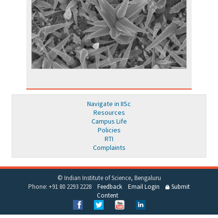
Navigate in IISc
Resources
Campus Life
Policies
RTI
Complaints
© Indian Institute of Science, Bengaluru
Phone: +91 80 2293 2228
Feedback
Email Login
Submit
Content