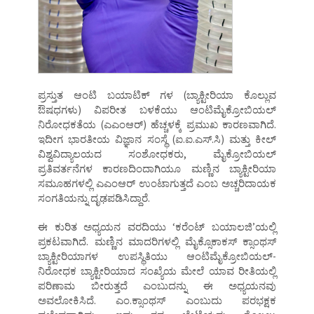
ಪ್ರಸ್ತುತ ಆಂಟಿ ಬಯಾಟಿಕ್ ಗಳ (ಬ್ಯಾಕ್ಟೀರಿಯಾ ಕೊಲ್ಲುವ
ಔಷಧಗಳು) ವಿಪರೀತ ಬಳಕೆಯು ಆಂಟಿಮೈಕ್ರೋಬಿಯಲ್
ನಿರೋಧಕತೆಯ (ಎಎಂಆರ್) ಹೆಚ್ಚಳಕ್ಕೆ ಪ್ರಮುಖ ಕಾರಣವಾಗಿದೆ.
ಇದೀಗ ಭಾರತೀಯ ವಿಜ್ಞಾನ ಸಂಸ್ಥೆ (ಐ.ಐ.ಎಸ್.ಸಿ) ಮತ್ತು ಕೀಲ್
ವಿಶ್ವವಿದ್ಯಾಲಯದ ಸಂಶೋಧಕರು, ಮೈಕ್ರೋಬಿಯಲ್
ಪ್ರತಿವರ್ತನೆಗಳ ಕಾರಣದಿಂದಾಗಿಯೂ ಮಣ್ಣಿನ ಬ್ಯಾಕ್ಟೀರಿಯಾ
ಸಮೂಹಗಳಲ್ಲಿ ಎಎಂಆರ್ ಉಂಟಾಗುತ್ತದೆ ಎಂಬ ಅಚ್ಚರಿದಾಯಕ
ಸಂಗತಿಯನ್ನು ದೃಢಪಡಿಸಿದ್ದಾರೆ.
ಈ ಕುರಿತ ಅಧ್ಯಯನ ವರದಿಯು ‘ಕರೆಂಟ್ ಬಯಾಲಜಿ’ಯಲ್ಲಿ
ಪ್ರಕಟವಾಗಿದೆ. ಮಣ್ಣಿನ ಮಾದರಿಗಳಲ್ಲಿ ಮೈಕ್ಸೊಕಾಕಸ್ ಕ್ಸಾಂಥಸ್
ಬ್ಯಾಕ್ಟೀರಿಯಾಗಳ ಉಪಸ್ಥಿತಿಯು ಆಂಟಿಮೈಕ್ರೋಬಿಯಲ್-
ನಿರೋಧಕ ಬ್ಯಾಕ್ಟೀರಿಯಾದ ಸಂಖ್ಯೆಯ ಮೇಲೆ ಯಾವ ರೀತಿಯಲ್ಲಿ
ಪರಿಣಾಮ ಬೀರುತ್ತದೆ ಎಂಬುದನ್ನು ಈ ಅಧ್ಯಯನವು
ಅವಲೋಕಿಸಿದೆ. ಎಂ.ಕ್ಸಾಂಥಸ್ ಎಂಬುದು ಪರಭಕ್ಷಕ