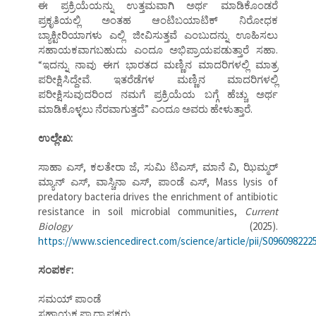
ಈ ಪ್ರಕ್ರಿಯೆಯನ್ನು ಉತ್ತಮವಾಗಿ ಅರ್ಥ ಮಾಡಿಕೊಂಡರೆ
ಪ್ರಕೃತಿಯಲ್ಲಿ ಅಂತಹ ಆಂಟಿಬಯಾಟಿಕ್ ನಿರೋಧಕ
ಬ್ಯಾಕ್ಟೀರಿಯಾಗಳು ಎಲ್ಲಿ ಜೀವಿಸುತ್ತವೆ ಎಂಬುದನ್ನು ಊಹಿಸಲು
ಸಹಾಯಕವಾಗಬಹುದು ಎಂದೂ ಅಭಿಪ್ರಾಯಪಡುತ್ತಾರೆ ಸಹಾ.
“ಇದನ್ನು ನಾವು ಈಗ ಭಾರತದ ಮಣ್ಣಿನ ಮಾದರಿಗಳಲ್ಲಿ ಮಾತ್ರ
ಪರೀಕ್ಷಿಸಿದ್ದೇವೆ. ಇತರೆಡೆಗಳ ಮಣ್ಣಿನ ಮಾದರಿಗಳಲ್ಲಿ
ಪರೀಕ್ಷಿಸುವುದರಿಂದ ನಮಗೆ ಪ್ರಕ್ರಿಯೆಯ ಬಗ್ಗೆ ಹೆಚ್ಚು ಅರ್ಥ
ಮಾಡಿಕೊಳ್ಳಲು ನೆರವಾಗುತ್ತದೆ” ಎಂದೂ ಅವರು ಹೇಳುತ್ತಾರೆ.
ಉಲ್ಲೇಖ:
ಸಾಹಾ ಎಸ್, ಕಲತೇರಾ ಜೆ, ಸುಮಿ ಟಿಎಸ್, ಮಾನೆ ವಿ, ಝಿಮ್ಮರ್
ಮ್ಯಾನ್ ಎಸ್, ವಾಸ್ಚಿನಾ ಎಸ್, ಪಾಂಡೆ ಎಸ್, Mass lysis of
predatory bacteria drives the enrichment of antibiotic
resistance in soil microbial communities,
Current
Biology
(2025).
https://www.sciencedirect.com/science/article/pii/S096098222
ಸಂಪರ್ಕ:
ಸಮಯ್ ಪಾಂಡೆ
ಸಹಾಯಕ ಪ್ರಾಧ್ಯಾಪಕರು