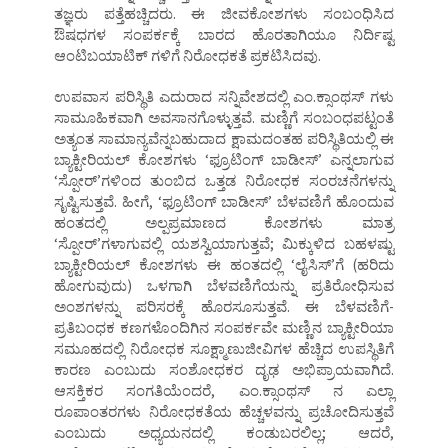
ತಜ್ಞರು ಪತ್ತೆಹಚ್ಚಿದರು. ಈ ಜೀವಕೋಶಗಳು ಸಂಬಂಧಿಸಿದ
ಔಷಧಗಳ ಸಂಪರ್ಕಕ್ಕೆ ಬಾರದ ಹೊರತಾಗಿಯೂ ನಿರ್ದಿಷ್ಟ
ಆಂಟಿಬಯಾಟಿಕ್ ಗಳಿಗೆ ನಿರೋಧಕತೆ ಪ್ರಕಟಿಸಿದವು.
ಉಪವಾಸ ಪರಿಸ್ಥಿತಿ ಎದುರಾದ ಸನ್ನಿವೇಶದಲ್ಲಿ ಎಂ.ಕ್ಸಾಂಥಸ್ ಗಳು
ಸಾಮೂಹಿಕವಾಗಿ ಅವಸಾನಗೊಳ್ಳುತ್ತವೆ. ಮಣ್ಣಿಗೆ ಸಂಬಂಧಪಟ್ಟಂತೆ
ಅತ್ಯಂತ ಸಾಮಾನ್ಯವೆನ್ನಬಹುದಾದ ಕ್ಷಾಮದಂತಹ ಪರಿಸ್ಥಿತಿಯಲ್ಲಿ ಈ
ಬ್ಯಾಕ್ಟೀರಿಯಲ್ ಕೋಶಗಳು ‘ಫ್ರೂಟಿಂಗ್ ಬಾಡೀಸ್’ ಎನ್ನಲಾಗುವ
‘ಸ್ಪೋರ್’ಗಳಿಂದ ತುಂಬಿದ ಒತ್ತಡ ನಿರೋಧಕ ಸಂರಚನೆಗಳನ್ನು
ಸೃಷ್ಟಿಸುತ್ತವೆ. ಹೀಗೆ, ‘ಫ್ರೂಟಿಂಗ್ ಬಾಡೀಸ್’ ಬೆಳವಣಿಗೆ ಹೊಂದುವ
ಹಂತದಲ್ಲಿ ಅಲ್ಪಪ್ರಮಾಣದ ಕೋಶಗಳು ಮಾತ್ರ
‘ಸ್ಪೋರ್’ಗಳಾಗುವಲ್ಲಿ ಯಶಸ್ವಿಯಾಗುತ್ತವೆ; ಮಿಕ್ಕುಳಿದ ಬಹಳಷ್ಟು
ಬ್ಯಾಕ್ಟೀರಿಯಲ್ ಕೋಶಗಳು ಈ ಹಂತದಲ್ಲಿ ‘ಲೈಸಿಸ್’ಗೆ (ಹರಿದು
ಹೋಗುವುದು) ಒಳಗಾಗಿ ಬೆಳವಣಿಗೆಯನ್ನು ಪ್ರತಿರೋಧಿಸುವ
ಅಂಶಗಳನ್ನು ಪರಿಸರಕ್ಕೆ ಹೊರಸೂಸುತ್ತವೆ. ಈ ಬೆಳವಣಿಗೆ-
ಪ್ರತಿಬಂಧಕ ಕಣಗಳೊಂದಿಗಿನ ಸಂಪರ್ಕವೇ ಮಣ್ಣಿನ ಬ್ಯಾಕ್ಟೀರಿಯಾ
ಸಮೂಹದಲ್ಲಿ ನಿರೋಧಕ ಸೂಕ್ಷ್ಮಾಣುಜೀವಿಗಳ ಹೆಚ್ಚಿದ ಉಪಸ್ಥಿತಿಗೆ
ಕಾರಣ ಎಂಬುದು ಸಂಶೋಧಕರ ದೃಢ ಅಭಿಪ್ರಾಯವಾಗಿದೆ.
ಆಸಕ್ತಿಕರ ಸಂಗತಿಯೆಂದರೆ, ಎಂ.ಕ್ಸಾಂಥಸ್ ನ ಎಲ್ಲಾ
ರೂಪಾಂತರಗಳು ನಿರೋಧಕತೆಯ ಹೆಚ್ಚಳವನ್ನು ಪ್ರಚೋದಿಸುತ್ತವೆ
ಎಂಬುದು ಅಧ್ಯಯನದಲ್ಲಿ ಕಂಡುಬರಲಿಲ್ಲ; ಆದರೆ,