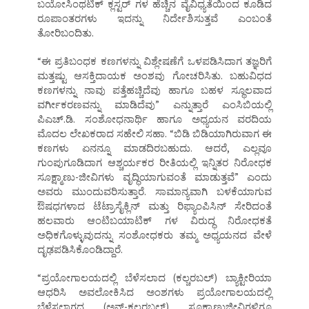
ಬಯೋಸಿಂಥಟಿಕ್ ಕ್ಲಸ್ಟರ್ ಗಳ ಹೆಚ್ಚಿನ ವೈವಿಧ್ಯತೆಯಿಂದ ಕೂಡಿದ
ರೂಪಾಂತರಗಳು ಇದನ್ನು ನಿರ್ದೇಶಿಸುತ್ತವೆ ಎಂಬಂತೆ
ತೋರಿಬಂದಿತು.
“ಈ ಪ್ರತಿಬಂಧಕ ಕಣಗಳನ್ನು ವಿಶ್ಲೇಷಣೆಗೆ ಒಳಪಡಿಸಿದಾಗ ತಜ್ಞರಿಗೆ
ಮತ್ತಷ್ಟು ಆಸಕ್ತಿದಾಯಕ ಅಂಶವು ಗೋಚರಿಸಿತು. ಬಹುವಿಧದ
ಕಣಗಳನ್ನು ನಾವು ಪತ್ತೆಹಚ್ಚಿದೆವು ಹಾಗೂ ಬಹಳ ಸ್ಥೂಲವಾದ
ವರ್ಗೀಕರಣವನ್ನು ಮಾಡಿದೆವು” ಎನ್ನುತ್ತಾರೆ ಎಂಸಿಬಿಯಲ್ಲಿ
ಪಿಎಚ್.ಡಿ. ಸಂಶೋಧನಾರ್ಥಿ ಹಾಗೂ ಅಧ್ಯಯನ ವರದಿಯ
ಮೊದಲ ಲೇಖಕರಾದ ಸಹೇಲಿ ಸಹಾ. “ಬಿಡಿ ಬಿಡಿಯಾಗಿರುವಾಗ ಈ
ಕಣಗಳು ಏನನ್ನೂ ಮಾಡದಿರಬಹುದು. ಆದರೆ, ಎಲ್ಲವೂ
ಗುಂಪುಗೂಡಿದಾಗ ಆಶ್ಚರ್ಯಕರ ರೀತಿಯಲ್ಲಿ ಇನ್ನಿತರ ನಿರೋಧಕ
ಸೂಕ್ಷ್ಮಾಣು-ಜೀವಿಗಳು ವೃದ್ಧಿಯಾಗುವಂತೆ ಮಾಡುತ್ತವೆ” ಎಂದು
ಅವರು ಮುಂದುವರಿಸುತ್ತಾರೆ. ಸಾಮಾನ್ಯವಾಗಿ ಬಳಕೆಯಾಗುವ
ಔಷಧಗಳಾದ ಟೆಟ್ರಾಸೈಕ್ಲಿನ್ ಮತ್ತು ರಿಫ್ಯಾಂಪಿಸಿನ್ ಸೇರಿದಂತೆ
ಹಲವಾರು ಆಂಟಿಬಯಾಟಿಕ್ ಗಳ ವಿರುದ್ಧ ನಿರೋಧಕತೆ
ಅಧಿಕಗೊಳ್ಳುವುದನ್ನು ಸಂಶೋಧಕರು ತಮ್ಮ ಅಧ್ಯಯನದ ವೇಳೆ
ದೃಢಪಡಿಸಿಕೊಂಡಿದ್ದಾರೆ.
“ಪ್ರಯೋಗಾಲಯದಲ್ಲಿ ಬೆಳೆಸಲಾದ (ಕಲ್ಚರಬಲ್) ಬ್ಯಾಕ್ಟೀರಿಯಾ
ಆಧರಿಸಿ ಅವಲೋಕಿಸಿದ ಅಂಶಗಳು ಪ್ರಯೋಗಾಲಯದಲ್ಲಿ
ಬೆಳೆಸಲಾಗದ (ಅನ್-ಕಲ್ಚರಬಲ್) ಸೂಕ್ಷ್ಷಾಣುಜೀವಿಗಳಿಗೂ