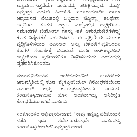
ಅನ್ವಯವಾಗುತ್ತವೆಯೇ ಎಂಬುದನ್ನು ಪರೀಕ್ಷಿಸುವುದು ಮುಖ್ಯ”
ಎನ್ನುತ್ತಾರೆ ಎಂಸಿಬಿ ಪಿಎಚ್.ಡಿ. ಸಂಶೋಧನಾರ್ಥಿ ಹಾಗೂ
ಅಧ್ಯಯನದ ಲೇಖಕರಲ್ಲಿ ಒಬ್ಬರಾದ ಜ್ಯೋತ್ಸ್ನಾ ಕಲಥೇರಾ.
ಆದ್ದರಿಂದ, ತಂಡದ ತಜ್ಞರು ಮಣ್ಣಿನಲ್ಲಿನ ಬ್ಯಾಕ್ಟೀರಿಯಾ
ಸಮೂಹಗಳ ಜೀನೋಮ್ ಗಳನ್ನು (ತಳಿ ಅನುಕ್ರಮಣಿಕೆಗಳನ್ನು)
ಕೂಡ ವಿಶ್ಲೇಷಣೆಗೆ ಒಳಪಡಿಸಿದರು. ಈ ಪ್ರಕ್ರಿಯೆಯ ಮೂಲಕ
ವೃದ್ಧಿಗೊಳಿಸಲಾದ ಎಎಂಆರ್ ಅನ್ನು ಬೆಳವಣಿಗೆ-ಪ್ರತಿಬಂಧಕ
ಕಣಗಳ ಸಂಪರ್ಕಕ್ಕೆ ಬರುವಂತೆ ಮಾಡಿ ಅನ್-ಕಲ್ಚರಬಲ್
ಬ್ಯಾಕ್ಟೀರಿಯಾ ಪ್ರಭೇದಗಳಿಗೂ ವಿಸ್ತರಿಸಬಹುದು ಎಂಬುದನ್ನು
ದೃಢಪಡಿಸಿಕೊಂಡರು.
ಮಾನವ-ನಿರ್ದೇಶಿತ ಆಂಟಿಬಯಾಟಿಕ್ ಕಲಬೆರಕೆಯ
ಅನುಪಸ್ಥಿತಿಯಲ್ಲಿ ಕೂಡ ಮೈಕ್ರೋಬಿಯಲ್ ನಿರೋಧಕತೆಯಿಂದ
ಎಎಂಆರ್ ಅನ್ನು ಕಾಯ್ದುಕೊಳ್ಳಬಹುದು ಎಂಬುದು
ಕಂಡುಕೊಳ್ಳಲಾಗಿರುವ ಹೊಸ ಅಂಶವಾಗಿದ್ದು, ಅನಿರೀಕ್ಷಿತ
ಶೋಧನೆಯೂ ಆಗಿದೆ ಎಂಬುದು
ಸಂಶೋಧಕರ ಅಭಿಪ್ರಾಯವಾಗಿದೆ. “ನಾವು ಇನ್ನಷ್ಟು ಪರಿಶೋಧನೆ
ನಡೆಸಿ ಇದು ಸರ್ವೇಸಾಮಾನ್ಯವೇ ಎಂಬುದನ್ನು
ಕಂಡುಕೊಳ್ಳಬೇಕಾಗಿದೆ” ಎನ್ನುತ್ತಾರೆ ಪಾಂಡೆ.