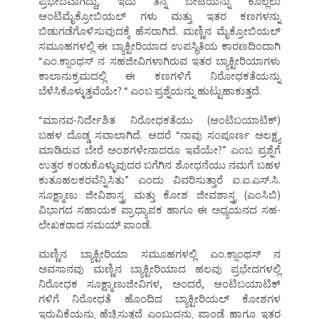
ಪ್ರಭೇದವಾಗಿದ್ದು, ಇದು ತನ್ನ ಬೇಟೆಯನ್ನು ಕೊಲ್ಲಲು
ಆಂಟಿಮೈಕ್ರೋಬಿಯಲ್ ಗಳು ಮತ್ತು ಇತರ ಕಣಗಳನ್ನು
ಬಿಡುಗಡೆಗೊಳಿಸುವುದಕ್ಕೆ ಹೆಸರಾಗಿದೆ. ಮಣ್ಣಿನ ಮೈಕ್ರೋಬಿಯಲ್
ಸಮೂಹಗಳಲ್ಲಿ ಈ ಬ್ಯಾಕ್ಟೀರಿಯಾದ ಉಪಸ್ಥಿತಿಯ ಕಾರಣದಿಂದಾಗಿ
“ಎಂ.ಕ್ಸಾಂಥಸ್ ನ ಸಹಜೀವಿಗಳಾಗಿರುವ ಇತರ ಬ್ಯಾಕ್ಟೀರಿಯಾಗಳು
ಕಾಲಾನುಕ್ರಮದಲ್ಲಿ ಈ ಕಣಗಳಿಗೆ ನಿರೋಧಕತೆಯನ್ನು
ಬೆಳೆಸಿಕೊಳ್ಳುತ್ತವೆಯೇ? “ ಎಂಬ ಪ್ರಶ್ನೆಯನ್ನು ಹುಟ್ಟುಹಾಕುತ್ತದೆ.
“ಮಾನವ-ನಿರ್ದೇಶಿತ ನಿರೋಧಕತೆಯು (ಆಂಟಿಬಯಾಟಿಕ್)
ಬಹಳ ದೊಡ್ಡ ಸವಾಲಾಗಿದೆ. ಆದರೆ “ನಾವು ಸಂಪೂರ್ಣ ಅಲಕ್ಷ್ಯ
ಮಾಡಿರುವ ಬೇರೆ ಅಂಶಗಳೇನಾದರೂ ಇವೆಯೇ?” ಎಂಬ ಪ್ರಶ್ನೆಗೆ
ಉತ್ತರ ಕಂಡುಕೊಳ್ಳುವುದರ ಬಗೆಗಿನ ಶೋಧನೆಯು ನಮಗೆ ಬಹಳ
ಕುತೂಹಲಕರವೆನ್ನಿಸಿತು” ಎಂದು ವಿವರಿಸುತ್ತಾರೆ ಐ.ಐ.ಎಸ್.ಸಿ.
ಸೂಕ್ಷ್ಮಾಣು ಜೀವಿಶಾಸ್ತ್ರ ಮತ್ತು ಕೋಶ ಜೀವಶಾಸ್ತ್ರ (ಎಂಸಿಬಿ)
ವಿಭಾಗದ ಸಹಾಯಕ ಪ್ರಾಧ್ಯಾಪಕ ಹಾಗೂ ಈ ಅಧ್ಯಯನದ ಸಹ-
ಲೇಖಕರಾದ ಸಮಯ್ ಪಾಂಡೆ.
ಮಣ್ಣಿನ ಬ್ಯಾಕ್ಟೀರಿಯಾ ಸಮೂಹಗಳಲ್ಲಿ ಎಂ.ಕ್ಸಾಂಥಸ್ ನ
ಅವಸಾನವು ಮಣ್ಣಿನ ಬ್ಯಾಕ್ಟೀರಿಯಾದ ಹಲವು ಪ್ರಭೇದಗಳಲ್ಲಿ
ನಿರೋಧಕ ಸೂಕ್ಷ್ಮಾಣುಜೀವಿಗಳ, ಅಂದರೆ, ಆಂಟಿಬಯಾಟಿಕ್
ಗಳಿಗೆ ನಿರೋಧತೆ ಹೊಂದಿದ ಬ್ಯಾಕ್ಟೀರಿಯಲ್ ಕೋಶಗಳ
ಇರುವಿಕೆಯನ್ನು ಹೆಚ್ಚಿಸುತ್ತದೆ ಎಂಬುದನ್ನು ಪಾಂಡೆ ಹಾಗೂ ಇತರ