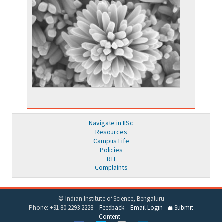
Navigate in IISc
Resources
Campus Life
Policies
RTI
Complaints
© Indian Institute of Science, Bengaluru
Phone: +91 80 2293 2228
Feedback
Email Login
Submit
Content