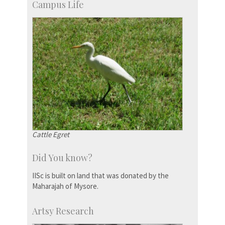
Campus Life
Licensing
Cattle Egret
Did You know?
IISc is built on land that was donated by the
Maharajah of Mysore.
Artsy Research