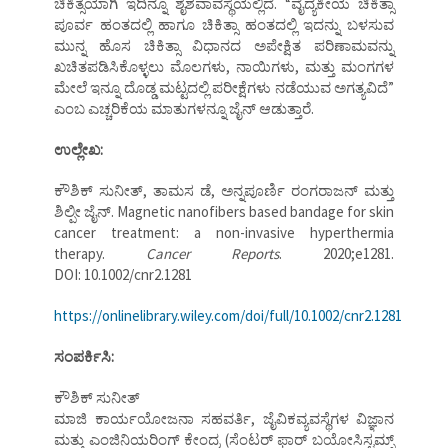
ಚಿಕಿತ್ಸೆಯಾಗಿ ಇದಿನ್ನೂ ಶೈಶವಾವಸ್ಥೆಯಲ್ಲಿದೆ. “ವೈದ್ಯಕೀಯ ಚಿಕಿತ್ಸಾ
ಪೂರ್ವ ಹಂತದಲ್ಲಿ ಹಾಗೂ ಚಿಕಿತ್ಸಾ ಹಂತದಲ್ಲಿ ಇದನ್ನು ಬಳಸುವ
ಮುನ್ನ ಹೊಸ ಚಿಕಿತ್ಸಾ ವಿಧಾನದ ಅಪೇಕ್ಷಿತ ಪರಿಣಾಮವನ್ನು
ಖಚಿತಪಡಿಸಿಕೊಳ್ಳಲು ಮೊಲಗಳು, ನಾಯಿಗಳು, ಮತ್ತು ಮಂಗಗಳ
ಮೇಲೆ ಇನ್ನೂ ದೊಡ್ಡ ಮಟ್ಟದಲ್ಲಿ ಪರೀಕ್ಷೆಗಳು ನಡೆಯುವ ಅಗತ್ಯವಿದೆ”
ಎಂಬ ಎಚ್ಚರಿಕೆಯ ಮಾತುಗಳನ್ನೂ ಜೈನ್ ಆಡುತ್ತಾರೆ.
ಉಲ್ಲೇಖ:
ಕೌಶಿಕ್ ಸುನೀತ್, ತಾಮಸ ಡೆ, ಅನ್ನಪೂರ್ಣಿ ರಂಗರಾಜನ್ ಮತ್ತು
ಶಿಲ್ಪೀ ಜೈನ್. Magnetic nanofibers based bandage for skin
cancer treatment: a non-invasive hyperthermia
therapy.
Cancer Reports
. 2020;e1281.
DOI: 10.1002/cnr2.1281
https://onlinelibrary.wiley.com/doi/full/10.1002/cnr2.1281
ಸಂಪರ್ಕಿಸಿ:
ಕೌಶಿಕ್ ಸುನೀತ್
ಮಾಜಿ ಕಾರ್ಯಯೋಜನಾ ಸಹವರ್ತಿ, ಜೈವಿಕವ್ಯವಸ್ಥೆಗಳ ವಿಜ್ಞಾನ
ಮತ್ತು ಎಂಜಿನಿಯರಿಂಗ್ ಕೇಂದ್ರ (ಸೆಂಟರ್ ಫಾರ್ ಬಯೋಸಿಸ್ಟಮ್ಸ್