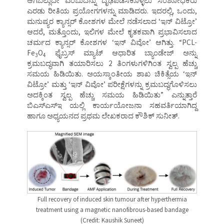
ಆಗಬಲ್ಲುದೇ ಎಂಬುದನ್ನು ದೃಢಪಡಿಸಿಕೊಳ್ಳಲು ಸಂಶೋಧಕರು
ಎರಡು ರೀತಿಯ ಪ್ರಯೋಗಗಳನ್ನು ಮಾಡಿದರು. ಇದರಲ್ಲಿ, ಒಂದು,
ಮನುಷ್ಯರ ಕ್ಯಾನ್ಸರ್ ಕೋಶಗಳ ಮೇಲೆ ನಡೆಸಲಾದ ‘ಇನ್ ವಿಟ್ರೋ’
ಆದರೆ, ಮತ್ತೊಂದು, ಇಲಿಗಳ ಮೇಲೆ ಕೃತಕವಾಗಿ ಪ್ರಭಾವಿಸಲಾದ
ಚರ್ಮದ ಕ್ಯಾನ್ಸರ್ ಕೋಶಗಳ ‘ಇನ್ ವಿವೋ’ ಆಗಿತ್ತು. “PCL-
Fe
O
ಫೈಬ್ರಸ್ ಮ್ಯಾಟ್ ಆಧಾರಿತ ಬ್ಯಾಂಡೇಜ್ ಅನ್ನು
3
4
ಕ್ರಮಬದ್ಧವಾಗಿ ತಯಾರಿಸಲು 2 ತಿಂಗಳುಗಳಿಗಿಂತ ಸ್ವಲ್ಪ ಹೆಚ್ಚು
ಸಮಯ ಹಿಡಿಯಿತು. ಅಯಸ್ಕಾಂತೀಯ ಶಾಖ ಚಿಕಿತ್ಸೆಯ ‘ಇನ್
ವಿಟ್ರೋ’ ಮತ್ತು ‘ಇನ್ ವಿವೋ’ ಪರೀಕ್ಷೆಗಳನ್ನು ಕ್ರಮಬದ್ಧಗೊಳಿಸಲು
ಅದಕ್ಕಿಂತ ಸ್ವಲ್ಪ ಹೆಚ್ಚು ಸಮಯ ಹಿಡಿಯಿತು” ಎನ್ನುತ್ತಾರೆ
ಬಿಎಸ್ಎಸ್ಇ ಯಲ್ಲಿ ಕಾರ್ಯಯೋಜನಾ ಸಹವರ್ತಿಯಾಗಿದ್ದ
ಹಾಗೂ ಅಧ್ಯಯನದ ಪ್ರಥಮ ಲೇಖಕರಾದ ಕೌಶಿಕ್ ಸುನೀತ್.
Full recovery of induced skin tumour after hyperthermia
treatment using a magnetic nanofibrous-based bandage
(Credit: Kaushik Suneet)