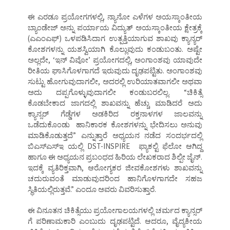
ಈ ಎರಡೂ ಪ್ರಯೋಗಗಳಲ್ಲಿ, ನ್ಯಾನೋ ಎಳೆಗಳ ಅಯಸ್ಕಾಂತೀಯ
ಬ್ಯಾಂಡೇಜ್ ಅನ್ನು ಪರ್ಯಾಯ ವಿದ್ಯುತ್ ಅಯಸ್ಕಾಂತೀಯ ಕ್ಷೇತ್ರಕ್ಕೆ
(ಎಎಂಎಫ್) ಒಳಪಡಿಸಿದಾಗ ಉತ್ಪತ್ತಿಯಾಗುವ ಶಾಖವು ಕ್ಯಾನ್ಯರ್
ಕೋಶಗಳನ್ನು ಯಶಸ್ವಿಯಾಗಿ ಕೊಲ್ಲುವುದು ಕಂಡುಬಂತು. ಅಷ್ಟೇ
ಅಲ್ಲದೇ, ‘ಇನ್ ವಿವೋ’ ಪ್ರಯೋಗದಲ್ಲಿ, ಅಂಗಾಂಶವು ಯಾವುದೇ
ರೀತಿಯ ಘಾಸಿಗೊಳಗಾಗದೆ ಇರುವುದು ದೃಢಪಟ್ಟಿತು. ಅಂಗಾಂಶವು
ಸುಟ್ಟು ಹೋಗುವುದಾಗಲೀ, ಅದರಲ್ಲಿ ಉರಿಯಾತವಾಗಲೀ ಅಥವಾ
ಅದು ದಪ್ಪಗೊಳ್ಳುವುದಾಗಲೀ ಕಂಡುಬರಲಿಲ್ಲ. “ಚಿಕಿತ್ಸೆ
ಕೊಡಬೇಕಾದ ಜಾಗದಲ್ಲಿ ಶಾಖವನ್ನು ಹೆಚ್ಚು ಮಾಡಿದರೆ ಅದು
ಕ್ಯಾನ್ಸರ್ ಗೆಡ್ಡೆಗಳ ಅಡಕಿರಿದ ರಕ್ತನಾಳಗಳ ಜಾಲವನ್ನು
ಒಡೆದುಕೊಂಡು ಹಾನಿಕಾರಕ ಕೋಶಗಳನ್ನು ಭೇದಿಸಲು ಅನುವು
ಮಾಡಿಕೊಡುತ್ತದೆ” ಎನ್ನುತ್ತಾರೆ ಅಧ್ಯಯನ ನಡೆದ ಸಂದರ್ಭದಲ್ಲಿ
ಬಿಎಸ್ಎಸ್ಇ ಯಲ್ಲಿ DST-INSPIRE ಫ್ಯಾಕಲ್ಟಿ ಫೆಲೋ ಆಗಿದ್ದ
ಹಾಗೂ ಈ ಅಧ್ಯಯನ ಪ್ರಬಂಧದ ಹಿರಿಯ ಲೇಖಕರಾದ ಶಿಲ್ಪೀ ಜೈನ್.
ಇದಕ್ಕೆ ವ್ಯತಿರಿಕ್ತವಾಗಿ, ಆರೋಗ್ಯಕರ ಜೀವಕೋಶಗಳು ಶಾಖವನ್ನು
ಚದುರುವಂತೆ ಮಾಡುವುದರಿಂದ ಹಾನಿಗೊಳಗಾಗದೇ ಸಹಜ
ಸ್ಥಿತಿಯಲ್ಲಿರುತ್ತವೆ.” ಎಂದೂ ಅವರು ವಿವರಿಸುತ್ತಾರೆ.
ಈ ವಿನೂತನ ಚಿಕಿತ್ಸೆಯು ಪ್ರಯೋಗಾಲಯಗಳಲ್ಲಿ ಚರ್ಮದ ಕ್ಯಾನ್ಸರ್
ಗೆ ಪರಿಣಾಮಕಾರಿ ಎಂಬುದು ದೃಢಪಟ್ಟಿದೆ. ಆದರೂ, ವೈದ್ಯಕೀಯ