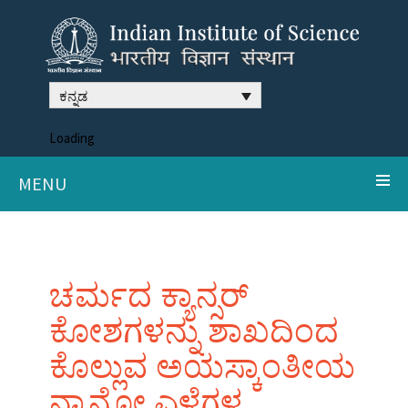
ಕನ್ನಡ
Loading
MENU
ಚರ್ಮದ ಕ್ಯಾನ್ಸರ್
ಕೋಶಗಳನ್ನು ಶಾಖದಿಂದ
ಕೊಲ್ಲುವ ಅಯಸ್ಕಾಂತೀಯ
ನ್ಯಾನೋ ಎಳೆಗಳ