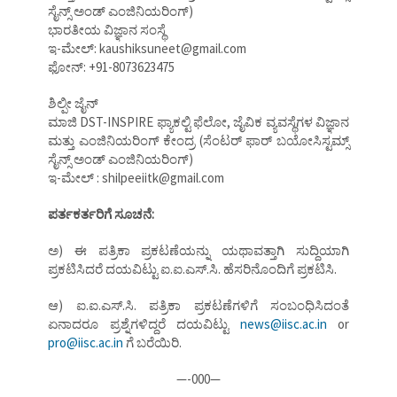
ಸೈನ್ಸ್ ಅಂಡ್ ಎಂಜಿನಿಯರಿಂಗ್)
ಭಾರತೀಯ ವಿಜ್ಞಾನ ಸಂಸ್ಥೆ
ಇ-ಮೇಲ್: kaushiksuneet@gmail.com
ಫೋನ್: +91-8073623475
ಶಿಲ್ಪೀ ಜೈನ್
ಮಾಜಿ DST-INSPIRE ಫ್ಯಾಕಲ್ಟಿ ಫೆಲೋ, ಜೈವಿಕ ವ್ಯವಸ್ಥೆಗಳ ವಿಜ್ಞಾನ
ಮತ್ತು ಎಂಜಿನಿಯರಿಂಗ್ ಕೇಂದ್ರ (ಸೆಂಟರ್ ಫಾರ್ ಬಯೋಸಿಸ್ಟಮ್ಸ್
ಸೈನ್ಸ್ ಅಂಡ್ ಎಂಜಿನಿಯರಿಂಗ್)
ಇ-ಮೇಲ್ : shilpeeiitk@gmail.com
ಪರ್ತಕರ್ತರಿಗೆ ಸೂಚನೆ:
ಅ) ಈ ಪತ್ರಿಕಾ ಪ್ರಕಟಣೆಯನ್ನು ಯಥಾವತ್ತಾಗಿ ಸುದ್ದಿಯಾಗಿ
ಪ್ರಕಟಿಸಿದರೆ ದಯವಿಟ್ಟು ಐ.ಐ.ಎಸ್.ಸಿ. ಹೆಸರಿನೊಂದಿಗೆ ಪ್ರಕಟಿಸಿ.
ಆ) ಐ.ಐ.ಎಸ್.ಸಿ. ಪತ್ರಿಕಾ ಪ್ರಕಟಣೆಗಳಿಗೆ ಸಂಬಂಧಿಸಿದಂತೆ
ಏನಾದರೂ ಪ್ರಶ್ನೆಗಳಿದ್ದರೆ ದಯವಿಟ್ಟು
news@iisc.ac.in
or
pro@iisc.ac.in
ಗೆ ಬರೆಯಿರಿ.
—-000—