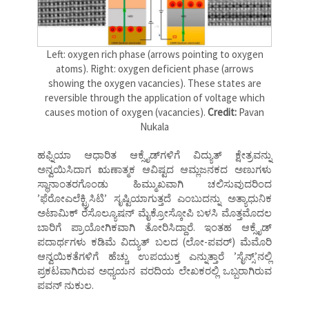
Left: oxygen rich phase (arrows pointing to oxygen
atoms). Right: oxygen deficient phase (arrows
showing the oxygen vacancies). These states are
reversible through the application of voltage which
causes motion of oxygen (vacancies).
Credit:
Pavan
Nukala
ಹಫ್ನಿಯಾ ಆಧಾರಿತ ಆಕ್ಸೈಡ್‌ಗಳಿಗೆ ವಿದ್ಯುತ್‌ ಕ್ಷೇತ್ರವನ್ನು
ಅನ್ವಯಿಸಿದಾಗ ಋಣಾತ್ಮಕ ಆವಿಷ್ಟದ ಆಮ್ಲಜನಕದ ಅಣುಗಳು
ಸ್ಥಾನಾಂತರಗೊಂಡು ಹಿಮ್ಮುಖವಾಗಿ ಚಲಿಸುವುದರಿಂದ
ʼಫೆರೋಎಲೆಕ್ಟ್ರಿಸಿಟಿʼ ಸೃಷ್ಟಿಯಾಗುತ್ತದೆ ಎಂಬುದನ್ನು ಅತ್ಯಾಧುನಿಕ
ಅಟಾಮಿಕ್‌ ರೆಸೊಲ್ಯೂಷನ್‌ ಮೈಕ್ರೋಸ್ಕೋಪಿ ಬಳಸಿ ಮೊತ್ತಮೊದಲ
ಬಾರಿಗೆ ಪ್ರಾಯೋಗಿಕವಾಗಿ ತೋರಿಸಿದ್ದಾರೆ. ಇಂತಹ ಆಕ್ಸೈಡ್‌
ಪದಾರ್ಥಗಳು ಕಡಿಮೆ ವಿದ್ಯುತ್‌ ಬಲದ (ಲೋ-ಪವರ್‌) ಮೆಮೊರಿ
ಆನ್ವಯಿಕತೆಗಳಿಗೆ ಹೆಚ್ಚು ಉಪಯುಕ್ತ ಎನ್ನುತ್ತಾರೆ ʼಸೈನ್ಸ್‌ʼನಲ್ಲಿ
ಪ್ರಕಟವಾಗಿರುವ ಅಧ್ಯಯನ ವರದಿಯ ಲೇಖಕರಲ್ಲಿ ಒಬ್ಬರಾಗಿರುವ
ಪವನ್‌ ನುಕುಲ.