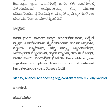
ಕಿರುಗಾತ್ರದ ಸ್ಮರಣ ಸಾಧನಗಳಲ್ಲಿ ಹಾಗೂ ತರ್ಕ ಸಾಧನಗಳಲ್ಲಿ
ಬಳಸಬಹುದಾದ ಆಮ್ಮಜನಕವನ್ನು ತಮ್ಮ ಮೂಲಕ
ಹರಿಯಗೊಡುವ ಫೆರೋವಿದ್ಯುತ್‌ ವಸ್ತುಗಳನ್ನು ವಿನ್ಯಾಸಗೊಳಿಸಲು
ಹೊಸ ಮಾರ್ಗೋಪಾಯಗಳನ್ನು ತೆರೆದಿವೆ.
ಉಲ್ಲೇಖ
:
ಪವನ್‌ ನುಕಲ
,
ಮಜೀದ್‌ ಅಹ್ಮದಿ
,
ಯಿಂಗ್‌ಫೆನ್‌ ವೆಯಿ
,
ಸಿಟ್ಜೆ ಡೆ
ಗ್ರ್ಯಾಫ್‌
,
ಎವ್‌ಜೆನಿಯಾಸ್‌ ಸ್ಟೈಲಿಯಾಂಡಿಸ್‌
,
ತುಹಿನ್‌ ಚಕ್ರವರ್ತಿ
,
ಸಿಲ್ವಿಯಾ ಮ್ಯಾಟ್‌ಜೆನ್‌
,
ಹೆನ್ನಿ ಡಬ್ಲ್ಯು ಜ್ಯಾಂಡ್‌ಬರ್ಗೆನ್‌
,
ಅಲೆಕ್ಸಾಂಡರ್‌ ಬ್ಜೋರ್ಲಿಂಗ್‌
,
ಡ್ಯಾನ್‌ ಮ್ಯಾನಿಕ್ಸ್‌
,
ಡಿನಾ ಕಾರ್ಬೋನ್‌
,
ಬಾರ್ತ್‌ ಕೂಯಿ
,
ಬಿಯಾಟ್ರಿಜ್‌ ನೊಹೆಡಾ
, Reversible oxygen
migration and phase transitions in hafnia-based
ferroelectric devices,
Science
(2021).
https://science.sciencemag.org/content/early/2021/04/14/scie
ಸಂಪರ್ಕಿಸಿ:
ಪವನ್‌ ನುಕಲ
,