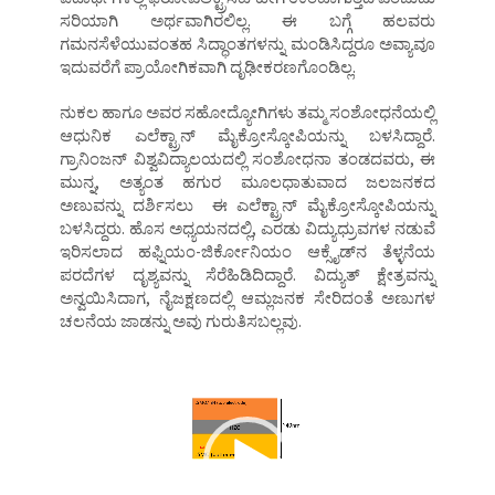
ಸರಿಯಾಗಿ ಅರ್ಥವಾಗಿರಲಿಲ್ಲ. ಈ ಬಗ್ಗೆ ಹಲವರು
ಗಮನಸೆಳೆಯುವಂತಹ ಸಿದ್ಧಾಂತಗಳನ್ನು ಮಂಡಿಸಿದ್ದರೂ ಅವ್ಯಾವೂ
ಇದುವರೆಗೆ ಪ್ರಾಯೋಗಿಕವಾಗಿ ದೃಢೀಕರಣಗೊಂಡಿಲ್ಲ.
ನುಕಲ ಹಾಗೂ ಅವರ ಸಹೋದ್ಯೋಗಿಗಳು ತಮ್ಮ ಸಂಶೋಧನೆಯಲ್ಲಿ
ಆಧುನಿಕ ಎಲೆಕ್ಟ್ರಾನ್‌ ಮೈಕ್ರೋಸ್ಕೋಪಿಯನ್ನು ಬಳಸಿದ್ದಾರೆ.
ಗ್ರಾನಿಂಜನ್‌ ವಿಶ್ವವಿದ್ಯಾಲಯದಲ್ಲಿ ಸಂಶೋಧನಾ ತಂಡದವರು, ಈ
ಮುನ್ನ, ಅತ್ಯಂತ ಹಗುರ ಮೂಲಧಾತುವಾದ ಜಲಜನಕದ
ಅಣುವನ್ನು ದರ್ಶಿಸಲು ಈ ಎಲೆಕ್ಟ್ರಾನ್‌ ಮೈಕ್ರೋಸ್ಕೋಪಿಯನ್ನು
ಬಳಸಿದ್ದರು. ಹೊಸ ಅಧ್ಯಯನದಲ್ಲಿ, ಎರಡು ವಿದ್ಯುಧ್ರುವಗಳ ನಡುವೆ
ಇರಿಸಲಾದ ಹಫ್ನಿಯಂ-ಜಿರ್ಕೋನಿಯಂ ಆಕ್ಸೈಡ್‌ನ ತೆಳ್ಳನೆಯ
ಪರದೆಗಳ ದೃಶ್ಯವನ್ನು ಸೆರೆಹಿಡಿದಿದ್ದಾರೆ. ವಿದ್ಯುತ್‌ ಕ್ಷೇತ್ರವನ್ನು
ಅನ್ವಯಿಸಿದಾಗ, ನೈಜಕ್ಷಣದಲ್ಲಿ ಆಮ್ಲಜನಕ ಸೇರಿದಂತೆ ಅಣುಗಳ
ಚಲನೆಯ ಜಾಡನ್ನು ಅವು ಗುರುತಿಸಬಲ್ಲವು.
Video
Player