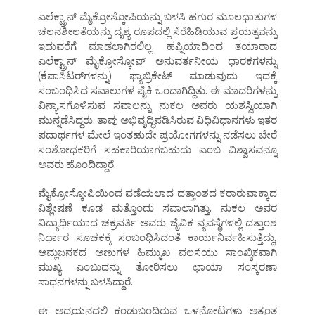
ಎಲೆಕ್ಟ್ರಾನ್‌ ಮೈಕ್ರೋಸ್ಕೋಪಿಯನ್ನು ಬಳಸಿ ಹಗುರ ಮೂಲಧಾತುಗಳ
ಚಲನಶೀಲತೆಯನ್ನು ದೃಶ್ಯ ರೂಪದಲ್ಲಿ ಸೆರೆಹಿಡಿಯುವ ಪ್ರಯತ್ನವನ್ನು
ಇದುವರೆಗೆ ಮಾಡಲಾಗಿರಲಿಲ್ಲ. ಹಫ್ನಿಯಾದಿಂದ ತಯಾರಾದ
ಎಲೆಕ್ಟ್ರಾನ್‌ ಮೈಕ್ರೋಸ್ಕೋಪ್‌ ಅನುವರ್ತನೀಯ ಧಾರಕಗಳನ್ನು
(ಕೆಪಾಸಿಟರ್‌ಗಳನ್ನು) ಫ್ಯಾಬ್ರಿಕೇಟ್‌ ಮಾಡುವುದು ಇದಕ್ಕೆ
ಸಂಬಂಧಿಸಿದ ಸವಾಲುಗಳ ಪೈಕಿ ಒಂದಾಗಿದ್ದಿತು. ಈ ಮಾದರಿಗಳನ್ನು
ವಿನ್ಯಾಸಗೊಳಿಸುವ ಸವಾಲನ್ನು ನುಕಲ ಅವರು ಯಶಸ್ವಿಯಾಗಿ
ಮುನ್ನಡೆಸಿದ್ದರು. ತಾವು ಅಭಿವೃದ್ಧಿಪಡಿಸಿರುವ ವಿಧಿವಿಧಾನಗಳು ಇತರ
ಪದಾರ್ಥಗಳ ಮೇಲೆ ಇಂತಹುದೇ ಪ್ರಯೋಗಗಳನ್ನು ನಡೆಸಲು ಬೇರೆ
ಸಂಶೋಧಕರಿಗೆ ಸಹಕಾರಿಯಾಗಬಹುದು ಎಂಬ ವಿಶ್ವಾಸವನ್ನೂ
ಅವರು ಹೊಂದಿದ್ದಾರೆ.
ಮೈಕ್ರೋಸ್ಕೋಪಿಯಿಂದ ಪಡೆಯಲಾದ ದತ್ತಾಂಶದ ಕರಾರುವಾಕ್ಕಾದ
ವಿಶ್ಲೇಷಣೆ ಕೂಡ ಮತ್ತೊಂದು ಸವಾಲಾಗಿತ್ತು. ನುಕಲ ಅವರ
ವಿದ್ಯಾರ್ಥಿಯಾದ ಚಕ್ರವರ್ತಿ ಅವರು ಜೈವಿಕ ವ್ಯವಸ್ಥೆಗಳಲ್ಲಿ ದತ್ತಾಂಶ
ನಿರ್ಧಾರ ಸೂಚಕಕ್ಕೆ ಸಂಬಂಧಿಸಿದಂತೆ ಕಾರ್ಯನಿರ್ವಹಿಸುತ್ತಿದ್ದು,
ಆಮ್ಲಜನಕದ ಅಣುಗಳ ಹಿಮ್ಮುಖ ವಲಸೆಯು ಸಾಂಖ್ಯಿಕವಾಗಿ
ಮುಖ್ಯ ಎಂಬುದನ್ನು ತೋರಿಸಲು ಛಾಯಾ ಸಂಸ್ಕರಣಾ
ಸಾಧನಗಳನ್ನು ಬಳಸಿದ್ದಾರೆ.
ಈ ಅಧ್ಯಯನದಲ್ಲಿ ಕಂಡುಬಂದಿರುವ ಒಳನೋಟಗಳು ಅತ್ಯಂತ