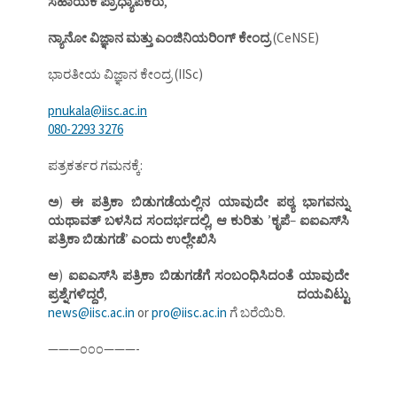
ಸಹಾಯಕ ಪ್ರಾಧ್ಯಾಪಕರು
,
ನ್ಯಾನೋ ವಿಜ್ಞಾನ ಮತ್ತು ಎಂಜಿನಿಯರಿಂಗ್‌ ಕೇಂದ್ರ
(CeNSE)
ಭಾರತೀಯ ವಿಜ್ಞಾನ ಕೇಂದ್ರ (IISc)
pnukala@iisc.ac.in
080-2293 3276
ಪತ್ರಕರ್ತರ ಗಮನಕ್ಕೆ:
ಅ
)
ಈ ಪತ್ರಿಕಾ ಬಿಡುಗಡೆಯಲ್ಲಿನ ಯಾವುದೇ ಪಠ್ಯ ಭಾಗವನ್ನು
ಯಥಾವತ್‌ ಬಳಸಿದ ಸಂದರ್ಭದಲ್ಲಿ
,
ಆ ಕುರಿತು
ʼ
ಕೃಪೆ
–
ಐಐಎಸ್‌ಸಿ
ಪತ್ರಿಕಾ ಬಿಡುಗಡೆ
ʼ
ಎಂದು ಉಲ್ಲೇಖಿಸಿ
ಆ
)
ಐಐಎಸ್‌ಸಿ ಪತ್ರಿಕಾ ಬಿಡುಗಡೆಗೆ ಸಂಬಂಧಿಸಿದಂತೆ ಯಾವುದೇ
ಪ್ರಶ್ನೆಗಳಿದ್ದರೆ
,
ದಯವಿಟ್ಟು
news@iisc.ac.in
or
pro@iisc.ac.in
ಗೆ ಬರೆಯಿರಿ.
———೦೦೦———-