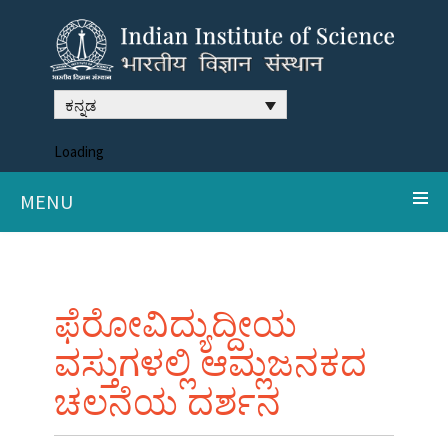
ಕನ್ನಡ
Loading
MENU
ಫೆರೋವಿದ್ಯುದ್ದೀಯ
ವಸ್ತುಗಳಲ್ಲಿ ಆಮ್ಲಜನಕದ
ಚಲನೆಯ ದರ್ಶನ