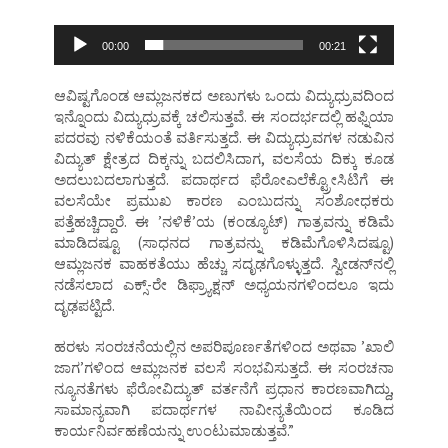
00:00
00:21
ಆವಿಷ್ಟಗೊಂಡ ಆಮ್ಲಜನಕದ ಅಣುಗಳು ಒಂದು ವಿದ್ಯುಧ್ರುವದಿಂದ
ಇನ್ನೊಂದು ವಿದ್ಯುಧ್ರುವಕ್ಕೆ ಚಲಿಸುತ್ತವೆ. ಈ ಸಂದರ್ಭದಲ್ಲಿ ಹಫ್ನಿಯಾ
ಪದರವು ನಳಿಕೆಯಂತೆ ವರ್ತಿಸುತ್ತದೆ. ಈ ವಿದ್ಯುಧ್ರುವಗಳ ನಡುವಿನ
ವಿದ್ಯುತ್‌ ಕ್ಷೇತ್ರದ ದಿಕ್ಕನ್ನು ಬದಲಿಸಿದಾಗ, ವಲಸೆಯ ದಿಕ್ಕು ಕೂಡ
ಅದಲುಬದಲಾಗುತ್ತದೆ. ಪದಾರ್ಥದ ಫೆರೋಎಲೆಕ್ಟ್ರೋಸಿಟಿಗೆ ಈ
ವಲಸೆಯೇ ಪ್ರಮುಖ ಕಾರಣ ಎಂಬುದನ್ನು ಸಂಶೋಧಕರು
ಪತ್ತೆಹಚ್ಚಿದ್ದಾರೆ. ಈ ʼನಳಿಕೆʼಯ (ಕಂಡ್ಯೂಟ್‌) ಗಾತ್ರವನ್ನು ಕಡಿಮೆ
ಮಾಡಿದಷ್ಟೂ (ಸಾಧನದ ಗಾತ್ರವನ್ನು ಕಡಿಮೆಗೊಳಿಸಿದಷ್ಟೂ)
ಆಮ್ಲಜನಕ ವಾಹಕತೆಯು ಹೆಚ್ಚು ಸದೃಢಗೊಳ್ಳುತ್ತದೆ. ಸ್ವೀಡನ್‌ನಲ್ಲಿ
ನಡೆಸಲಾದ ಎಕ್ಸ್‌-ರೇ ಡಿಫ್ರ್ಯಾಕ್ಷನ್‌ ಅಧ್ಯಯನಗಳಿಂದಲೂ ಇದು
ದೃಢಪಟ್ಟಿದೆ.
ಹರಳು ಸಂರಚನೆಯಲ್ಲಿನ ಅಪರಿಪೂರ್ಣತೆಗಳಿಂದ ಅಥವಾ ʼಖಾಲಿ
ಜಾಗʼಗಳಿಂದ ಆಮ್ಲಜನಕ ವಲಸೆ ಸಂಭವಿಸುತ್ತದೆ. ಈ ಸಂರಚನಾ
ನ್ಯೂನತೆಗಳು ಫೆರೋವಿದ್ಯುತ್‌ ವರ್ತನೆಗೆ ಪ್ರಧಾನ ಕಾರಣವಾಗಿದ್ದು,
ಸಾಮಾನ್ಯವಾಗಿ ಪದಾರ್ಥಗಳ ನಾವೀನ್ಯತೆಯಿಂದ ಕೂಡಿದ
ಕಾರ್ಯನಿರ್ವಹಣೆಯನ್ನು ಉಂಟುಮಾಡುತ್ತವೆ.”