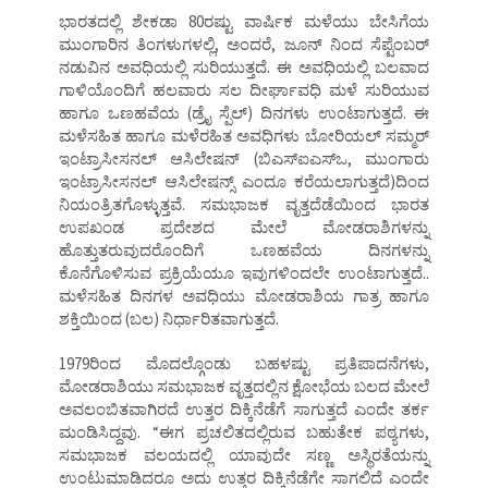
ಭಾರತದಲ್ಲಿ ಶೇಕಡಾ 80ರಷ್ಟು ವಾರ್ಷಿಕ ಮಳೆಯು ಬೇಸಿಗೆಯ
ಮುಂಗಾರಿನ ತಿಂಗಳುಗಳಲ್ಲಿ, ಅಂದರೆ, ಜೂನ್ ನಿಂದ ಸೆಪ್ಟೆಂಬರ್
ನಡುವಿನ ಅವಧಿಯಲ್ಲಿ ಸುರಿಯುತ್ತದೆ. ಈ ಅವಧಿಯಲ್ಲಿ ಬಲವಾದ
ಗಾಳಿಯೊಂದಿಗೆ ಹಲವಾರು ಸಲ ದೀರ್ಘಾವಧಿ ಮಳೆ ಸುರಿಯುವ
ಹಾಗೂ ಒಣಹವೆಯ (ಡ್ರೈ ಸ್ಪೆಲ್) ದಿನಗಳು ಉಂಟಾಗುತ್ತದೆ. ಈ
ಮಳೆಸಹಿತ ಹಾಗೂ ಮಳೆರಹಿತ ಅವಧಿಗಳು ಬೋರಿಯಲ್ ಸಮ್ಮರ್
ಇಂಟ್ರಾಸೀಸನಲ್ ಆಸಿಲೇಷನ್ (ಬಿಎಸ್ಐಎಸ್ಒ, ಮುಂಗಾರು
ಇಂಟ್ರಾಸೀಸನಲ್ ಆಸಿಲೇಷನ್ಸ್ ಎಂದೂ ಕರೆಯಲಾಗುತ್ತದೆ)ದಿಂದ
ನಿಯಂತ್ರಿತಗೊಳ್ಳುತ್ತವೆ. ಸಮಭಾಜಕ ವೃತ್ತದೆಡೆಯಿಂದ ಭಾರತ
ಉಪಖಂಡ ಪ್ರದೇಶದ ಮೇಲೆ ಮೋಡರಾಶಿಗಳನ್ನು
ಹೊತ್ತುತರುವುದರೊಂದಿಗೆ ಒಣಹವೆಯ ದಿನಗಳನ್ನು
ಕೊನೆಗೊಳಿಸುವ ಪ್ರಕ್ರಿಯೆಯೂ ಇವುಗಳಿಂದಲೇ ಉಂಟಾಗುತ್ತದೆ..
ಮಳೆಸಹಿತ ದಿನಗಳ ಅವಧಿಯು ಮೋಡರಾಶಿಯ ಗಾತ್ರ ಹಾಗೂ
ಶಕ್ತಿಯಿಂದ (ಬಲ) ನಿರ್ಧಾರಿತವಾಗುತ್ತದೆ.
1979ರಿಂದ ಮೊದಲ್ಗೊಂಡು ಬಹಳಷ್ಟು ಪ್ರತಿಪಾದನೆಗಳು,
ಮೋಡರಾಶಿಯು ಸಮಭಾಜಕ ವೃತ್ತದಲ್ಲಿನ ಕ್ಷೋಭೆಯ ಬಲದ ಮೇಲೆ
ಅವಲಂಬಿತವಾಗಿರದೆ ಉತ್ತರ ದಿಕ್ಕಿನೆಡೆಗೆ ಸಾಗುತ್ತದೆ ಎಂದೇ ತರ್ಕ
ಮಂಡಿಸಿದ್ದವು. “ಈಗ ಪ್ರಚಲಿತದಲ್ಲಿರುವ ಬಹುತೇಕ ಪಠ್ಯಗಳು,
ಸಮಭಾಜಕ ವಲಯದಲ್ಲಿ ಯಾವುದೇ ಸಣ್ಣ ಅಸ್ಥಿರತೆಯನ್ನು
ಉಂಟುಮಾಡಿದರೂ ಅದು ಉತ್ತರ ದಿಕ್ಕಿನೆಡೆಗೇ ಸಾಗಲಿದೆ ಎಂದೇ