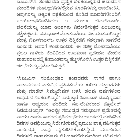
ಐ.ಐ.ಎಸ್.ಸಿ. ತಂಡದವರು ಪ್ರಸ್ತುತ ಬಳಕೆಯಲ್ಲಿರುವ ಹವಾಮಾನ
ಮಾದರಿಗಳ ಮುನ್ಸೂಚನೆಗಳಲ್ಲಿರುವ ಕೊರತೆಗಳನ್ನು ಅವಲೋಕಿಸಿ,
ಅವುಗಳನ್ನು ಅತ್ಯಂತ ದಕ್ಷತೆಯಿಂದ ಕೂಡಿದ ಮಾದರಿಗಳೊಂದಿಗೆ
ಸಂಯೋಜನೆಗೊಳಿಸಿದರು. ಆ ಮೂಲಕ, ಬಿಎಸ್ಐಎಸ್ಒ
ಚಲನೆಯನ್ನು ಯಾವ ಅಂಶಗಳು ನಿರ್ದೇಶಿಸುತ್ತವೆ ಎಂಬುದನ್ನು
ಪತ್ತೆಹಚ್ಚಿದರು. ಸಮಭಾಜಕ ಮೋಡರಾಶಿಯು ಬಲಯುತವಾಗಿದ್ದಾಗ
ಮಾತ್ರ ಬಿಎಸ್ಐಎಸ್ಒ ಉತ್ತರ ದಿಕ್ಕಿನೆಡೆಗೆ ಸಶಕ್ತವಾಗಿ ಸಾಗಲಿದೆ
ಎಂಬುದು ಅವರಿಗೆ ಕಂಡುಬಂದಿತು. ಈ ಸಶಕ್ತ ಮೋಡರಾಶಿಯು
ಪ್ರಬಲ ಗಾಳಿಯ ನೆರವಿನಿಂದ ಉಪಖಂಡ ಪ್ರದೇಶದ ಮೇಲಿನ
ವಾತಾವರಣದಲ್ಲಿ ತೇವಾಂಶವನ್ನು ಹೆಚ್ಚಳಗೊಳಿಸಿ ಉತ್ತರ ದಿಕ್ಕಿನೆಡೆಗೆ
ಚಲನೆಯನ್ನು ಪ್ರಚೋದಿಸುತ್ತದೆ.
“ಸಿಎಒಎಸ್ ಸಂಶೋಧಕರ ತಂಡದವರು ಸಾಗರ ಹಾಗೂ
ವಾತಾವರಣದ ನಡುವಿನ ಪ್ರತಿವರ್ತನೆಯ ಕುರಿತು ದತ್ತಾಂಶಗಳು
ಮತ್ತು ಮಾಡೆಲ್ ಸಿಮ್ಯುಲೇಷನ್ ಬಳಸಿ ಹಲವು ವರ್ಷಗಳಿಂದ
ಅಧ್ಯಯನ ನಿರತರಾಗಿದ್ದಾರೆ” ಎನ್ನುತ್ತಾರೆ ಸಿಎಒಎಸ್ ಮುಖ್ಯಸ್ಥರಾದ
ಹಾಗೂ ಅಧ್ಯಯನ ವರದಿಯ ಸಹ-ಲೇಖಕರಾದ ಪ್ರೊಫೆಸರ್
ವಿನಯಚಂದ್ರನ್. “ಅರಬ್ಬೀ ಸಮುದ್ರದ ಸಮಭಾಜಕ ಪ್ರದೇಶದಲ್ಲಿ
ವಾಯು ಹಾಗೂ ಸಾಗರದ ಪ್ರತಿವರ್ತನೆಯು ಭಾರತದಲ್ಲಿ ಮಳೆಸಹಿತ
ದಿನಗಳ ಅವಧಿಯನ್ನು ನಿರ್ದೇಶಿಸುವಲ್ಲಿ ಪ್ರಮುಖ ಪಾತ್ರ ವಹಿಸುತ್ತದೆ
ಎಂಬುದನ್ನು ನಾವು ದೃಢಪಡಿಸಿಕೊಂಡಿದ್ದೇವೆ. ಮುಂಬರುವ
ದಿನಗಳಲ್ಲಿ ವಾತಾವರಣವು ಬಿಸಿಯಾಗಲಿರುವುದರಿಂದ ಭವಿಷ್ಯದಲ್ಲಿ