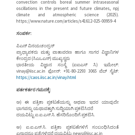
convection controls boreal summer intraseasonal
oscillations in the present and future climates, npj
climate and atmospheric science (2025).
https://www.nature.com/articles/s41612-025-00959-4
ಸಂಪರ್ಕ:
ಪಿಎನ್ ವಿನಯಚಂದ್ರನ್
ಪ್ರಾಧ್ಯಾಪಕರು ಮತ್ತು ವಾತಾವರಣ ಹಾಗೂ ಸಾಗರ ವಿಜ್ಞಾನಿಗಳ
ಕೇಂದ್ರದ (ಸಿಎಒಎಸ್) ಮುಖ್ಯಸ್ಥರು
ಭಾರತೀಯ ವಿಜ್ಞಾನ ಸಂಸ್ಥೆ (ಐಐಎಸ್ ಸಿ) ಇಮೇಲ್:
vinay@iisc.ac.in ಫೋನ್: +91-80-2293 3065 ವೆಬ್ ಸೈಟ್:
https://caos.iisc.ac.in/vinay.html
ಪರ್ತಕರ್ತರ ಗಮನಕ್ಕೆ:
ಅ) ಈ ಪತ್ರಿಕಾ ಪ್ರಕಟಣೆಯನ್ನು ಅಥವಾ ಇದರ ಯಾವುದೇ
ಭಾಗವನ್ನು ಯಥಾವತ್ತಾಗಿ ಸುದ್ದಿಯಾಗಿ ಪ್ರಕಟಿಸಿದರೆ
ದಯವಿಟ್ಟು ಐ.ಐ.ಎಸ್.ಸಿ. ಹೆಸರಿನೊಂದಿಗೆ ಪ್ರಕಟಿಸಿ.
ಆ) ಐ.ಐ.ಎಸ್.ಸಿ. ಪತ್ರಿಕಾ ಪ್ರಕಟಣೆಗಳಿಗೆ ಸಂಬಂಧಿಸಿದಂತೆ
ಏನಾದರೂ ಪ್ರಶ್ನೆಗಳಿದ್ದರೆ ದಯವಿಟ್ಟು news@iisc.ac.in