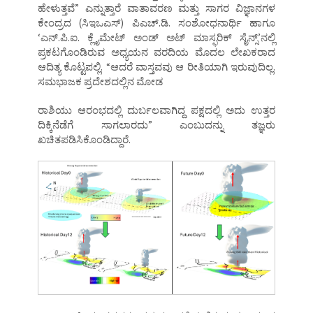
ಹೇಳುತ್ತವೆ” ಎನ್ನುತ್ತಾರೆ ವಾತಾವರಣ ಮತ್ತು ಸಾಗರ ವಿಜ್ಞಾನಗಳ
ಕೇಂದ್ರದ (ಸಿಇಒಎಸ್) ಪಿಎಚ್.ಡಿ. ಸಂಶೋಧನಾರ್ಥಿ ಹಾಗೂ
‘ಎನ್.ಪಿ.ಐ. ಕ್ಲೈಮೇಟ್ ಅಂಡ್ ಅಟ್ ಮಾಸ್ಫರಿಕ್ ಸೈನ್ಸ್’ನಲ್ಲಿ
ಪ್ರಕಟಗೊಂಡಿರುವ ಅಧ್ಯಯನ ವರದಿಯ ಮೊದಲ ಲೇಖಕರಾದ
ಆದಿತ್ಯ ಕೊಟ್ಟಪಲ್ಲಿ. “ಆದರೆ ವಾಸ್ತವವು ಆ ರೀತಿಯಾಗಿ ಇರುವುದಿಲ್ಲ.
ಸಮಭಾಜಕ ಪ್ರದೇಶದಲ್ಲಿನ ಮೋಡ
ರಾಶಿಯು ಆರಂಭದಲ್ಲಿ ದುರ್ಬಲವಾಗಿದ್ದ ಪಕ್ಷದಲ್ಲಿ ಅದು ಉತ್ತರ
ದಿಕ್ಕಿನೆಡೆಗೆ ಸಾಗಲಾರದು” ಎಂಬುದನ್ನು ತಜ್ಞರು
ಖಚಿತಪಡಿಸಿಕೊಂಡಿದ್ದಾರೆ.