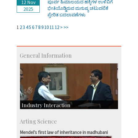
ಪೂರ್ವ ಹಿಮಾಲಯದ ಹಕ್ಕಿಗಳ ಉಳಿವಿಗೆ
12 Nov
ಭೀತಿಯೊಡ್ಡಿರುವ ಮನುಷ್ಯ ಚಟುವಟಿಕೆ
2025
ಪ್ರೇರಿತ ಬದಲಾವಣೆಗಳು
1
2
3
4
5
6
7
8
9
10
11
12
>
>>
General Information
Industry Interaction
CSIC-Scientific & Industrial Consultancy
Arting Science
SID-Innovation & Development
IPTeL-Intellectual Property and Technology
Mendel’s first law of inheritance in madhubani
Licensing