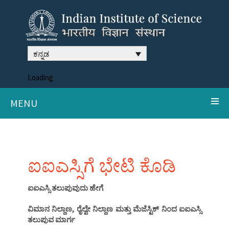
ಕನ್ನಡ
Loading
MENU
ಐಐಎಸ್ಸಿಗೆ ಭೇಟಿ ಕೊಡಿ
ಐಐಎಸ್ಸಿ ತಲುಪುವುದು ಹೇಗೆ
ವಿಮಾನ ನಿಲ್ದಾಣ, ರೈಲ್ವೇ ನಿಲ್ದಾಣ ಮತ್ತು ಮೆಜೆಸ್ಟಿಕ್ ನಿಂದ ಐಐಎಸ್ಸಿ
ತಲುಪುವ ಮಾರ್ಗ