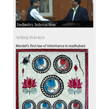
Industry Interaction
CSIC-Scientific & Industrial Consultancy
Arting Science
SID-Innovation & Development
IPTeL-Intellectual Property and Technology
Mendel’s first law of inheritance in madhubani
Licensing