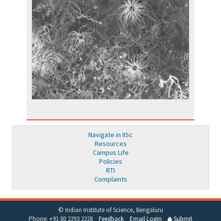
Navigate in IISc
Resources
Campus Life
Policies
RTI
Complaints
© Indian Institute of Science, Bengaluru
Phone: +91 80 2293 2228
Feedback
Email Login
Submit