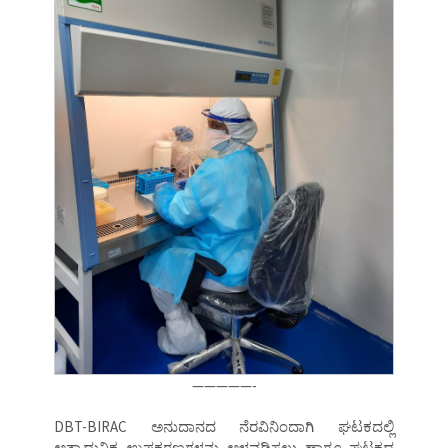
—————-
DBT-BIRAC ಅನುದಾನದ ನೆರವಿನಿಂದಾಗಿ ಘಟಕದಲ್ಲಿ
ಅತ್ಯಾಧುನಿಕ ಉಪಕರಣಗಳನ್ನು ಅಳವಡಿಸಲು ಹಾಗೂ ಘಟಕದ