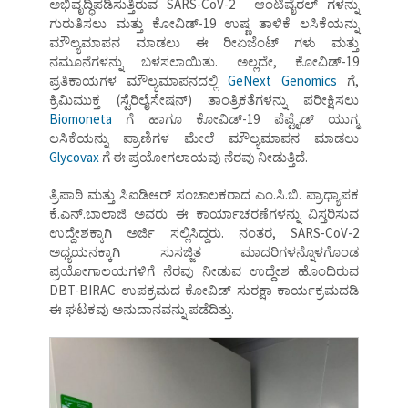
ಅಭಿವೃದ್ಧಿಪಡಿಸುತ್ತಿರುವ SARS-CoV-2 ಆಂಟಿವೈರಲ್ ಗಳನ್ನು
ಗುರುತಿಸಲು ಮತ್ತು ಕೋವಿಡ್-19 ಉಷ್ಣ ತಾಳಿಕೆ ಲಸಿಕೆಯನ್ನು
ಮೌಲ್ಯಮಾಪನ ಮಾಡಲು ಈ ರೀಏಜೆಂಟ್ ಗಳು ಮತ್ತು
ನಮೂನೆಗಳನ್ನು ಬಳಸಲಾಯಿತು. ಅಲ್ಲದೇ, ಕೋವಿಡ್-19
ಪ್ರತಿಕಾಯಗಳ ಮೌಲ್ಯಮಾಪನದಲ್ಲಿ
GeNext Genomics
ಗೆ,
ಕ್ರಿಮಿಮುಕ್ತ (ಸ್ಟೆರಿಲೈಸೇಷನ್) ತಾಂತ್ರಿಕತೆಗಳನ್ನು ಪರೀಕ್ಷಿಸಲು
Biomoneta
ಗೆ ಹಾಗೂ ಕೋವಿಡ್-19 ಪೆಪ್ಟೈಡ್ ಯುಗ್ಮ
ಲಸಿಕೆಯನ್ನು ಪ್ರಾಣಿಗಳ ಮೇಲೆ ಮೌಲ್ಯಮಾಪನ ಮಾಡಲು
Glycovax
ಗೆ ಈ ಪ್ರಯೋಗಲಾಯವು ನೆರವು ನೀಡುತ್ತಿದೆ.
ತ್ರಿಪಾಠಿ ಮತ್ತು ಸಿಐಡಿಆರ್ ಸಂಚಾಲಕರಾದ ಎಂ.ಸಿ.ಬಿ. ಪ್ರಾಧ್ಯಾಪಕ
ಕೆ.ಎನ್.ಬಾಲಾಜಿ ಅವರು ಈ ಕಾರ್ಯಾಚರಣೆಗಳನ್ನು ವಿಸ್ತರಿಸುವ
ಉದ್ದೇಶಕ್ಕಾಗಿ ಅರ್ಜಿ ಸಲ್ಲಿಸಿದ್ದರು. ನಂತರ, SARS-CoV-2
ಅಧ್ಯಯನಕ್ಕಾಗಿ ಸುಸಜ್ಜಿತ ಮಾದರಿಗಳನ್ನೊಳಗೊಂಡ
ಪ್ರಯೋಗಾಲಯಗಳಿಗೆ ನೆರವು ನೀಡುವ ಉದ್ದೇಶ ಹೊಂದಿರುವ
DBT-BIRAC ಉಪಕ್ರಮದ ಕೋವಿಡ್ ಸುರಕ್ಷಾ ಕಾರ್ಯಕ್ರಮದಡಿ
ಈ ಘಟಕವು ಅನುದಾನವನ್ನು ಪಡೆದಿತ್ತು.