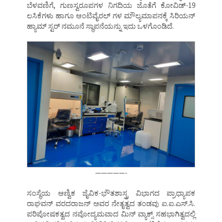
ಬೆಳವಣಿಗೆ, ಗುಣಸ್ವರೂಪಗಳ ನಿಗದಿಯ ಜೊತೆಗೆ ಕೋವಿಡ್-19
ಲಸಿಕೆಗಳು ಹಾಗೂ ಆಂಟಿವೈರಲ್ ಗಳ ಮೌಲ್ಯಮಾಪನಕ್ಕೆ ಸಿರಿಯನ್
ಹ್ಯಾಮ್ ಸ್ಟರ್ ನಮೂನೆ ಸ್ಥಾಪನೆಯನ್ನು ಇದು ಒಳಗೊಂಡಿದೆ.
—————-
ಸಂಸ್ಥೆಯ ಆಣ್ವಿಕ ಜೈವಿಕ-ಭೌತಶಾಸ್ತ್ರ ವಿಭಾಗದ ಪ್ರಾಧ್ಯಾಪಕ
ರಾಘವನ್ ವರದರಾಜನ್ ಅವರ ನೇತೃತ್ವದ ತಂಡವು ಐ.ಐ.ಎಸ್.ಸಿ.
ಪರಿಪೋಷಕತ್ವದ ನವೋದ್ಯಮವಾದ ಮಿನ್ ವ್ಯಾಕ್ಸ್ ಸಹಭಾಗಿತ್ವದಲ್ಲಿ