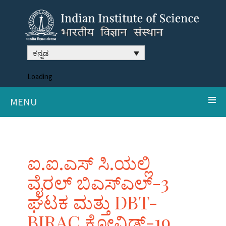
ಕನ್ನಡ
Loading
MENU
ಐ.ಐ.ಎಸ್ ಸಿ.ಯಲ್ಲಿ
ವೈರಲ್ ಬಿಎಸ್ಎಲ್-3
ಘಟಕ ಮತ್ತು DBT-
BIRAC ಕೋವಿಡ್-19