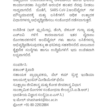
ಕಾರ್ಯಾಚರಣಾ ಸಿಬ್ಬಂದಿಗೆ ಆರಂಭಿಕ ಹಂತದ ನೆರವು ನೀಡಲು
ಸಾಧ್ಯವಾಗಲಿದೆ. ಜೊತೆಗೆ, SARS-CoV-2.ಆಂಟಿವೈರಲ್ ಗಳ
ಮೌಲ್ಯಮಾಪನಕ್ಕೆ ಮತ್ತು ಲಸಿಕೆಗಳಿಗೆ ಅಧಿಕ ಉತ್ಪಾದಕ
ವಿಧಾನಗಳನ್ನು ಅಭಿವೃದ್ಧಿಪಡಿಸಲು ಸಂಶೋಧನೆ ನಡೆಸಲಾಗುತ್ತದೆ.
ಉರಿಶೀತ (ಇನ್ ಫ್ಲುಯೆನ್ಸಾ), ಡೆಂಗಿ, ಚಿಕೂನ್ ಗುನ್ಯಾ ಮತ್ತು
ಎಚ್ಐವಿ ಗಳಿಗೆ ಕಾರಣವಾಗುವ ಇತರ ವೈರಾಣು
ರೋಗಕಾರಕಗಳಿಗೆ ಆಂಟಿವೈರಲ್ ಗಳು ಹಾಗೂ ಲಸಿಕೆಗಳನ್ನು
ಅಭಿವೃದ್ಧಿಪಡಿಸುವುದಕ್ಕೂ ಈ ಘಟಕವು ಸಹಕರಿಸಲಿದೆ. ಪಾಲುದಾರ
ಶೈಕ್ಷಣಿಕ ಸಂಸ್ಥೆಗಳು ಹಾಗೂ ಉದ್ದಿಮೆಗಳಿಗೆ ಇದು ಉಚಿತವಾಗಿ
ಲಭ್ಯವಾಗಲಿದೆ.
ಸಂಪರ್ಕಿಸಿ:
ಶಶಾಂಕ್ ತ್ರಿಪಾಠಿ
ಸಹಾಯಕ ಪ್ರಾಧ್ಯಾಪಕರು, ವೆಲ್ ಕಮ್ ಟ್ರಸ್ಟ್ ಇಂಡಿಯಾ
ಅಲಯನ್ಸ್ ಇಂಟರ್ ಮೀಡಿಯೇಟ್ ಫೆಲೊ
ಸೂಕ್ಷ್ಮಾಣು ಜೀವಿಶಾಸ್ತ್ರ ಮತ್ತು ಕೋಶ ಜೀವಶಾಸ್ತ್ರ ವಿಭಾಗ
ಸಾಂಕ್ರಾಮಿಕ ರೋಗಗಳ ಸಂಶೋಧನಾ ಕೇಂದ್ರ (ಸಿ.ಐ.ಡಿ.ಆರ್.)
ಭಾರತೀಯ ವಿಜ್ಞಾನ ಸಂಸ್ಥೆ (ಐ.ಐ.ಎಸ್ ಸಿ.)
ಇ-ಮೇಲ್: shashankt@iisc.ac.in
ಫೋನ್: +91-80-22932884