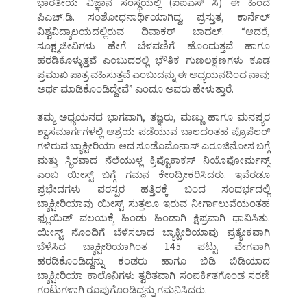
ಭಾರತೀಯ ವಿಜ್ಞಾನ ಸಂಸ್ಥೆಯಲ್ಲಿ (ಐಐಎಸ್ ಸಿ) ಈ ಹಿಂದೆ
ಪಿಎಚ್.ಡಿ. ಸಂಶೋಧನಾರ್ಥಿಯಾಗಿದ್ದ, ಪ್ರಸ್ತುತ, ಕಾರ್ನೆಲ್
ವಿಶ್ವವಿದ್ಯಾಲಯದಲ್ಲಿರುವ ದಿವಾಕರ್ ಬಾದಲ್. “ಆದರೆ,
ಸೂಕ್ಷ್ಮಜೀವಿಗಳು ಹೇಗೆ ಬೆಳವಣಿಗೆ ಹೊಂದುತ್ತವೆ ಹಾಗೂ
ಹರಡಿಕೊಳ್ಳುತ್ತವೆ ಎಂಬುದರಲ್ಲಿ ಭೌತಿಕ ಗುಣಲಕ್ಷಣಗಳು ಕೂಡ
ಪ್ರಮುಖ ಪಾತ್ರ ವಹಿಸುತ್ತವೆ ಎಂಬುದನ್ನು ಈ ಅಧ್ಯಯನದಿಂದ ನಾವು
ಅರ್ಥ ಮಾಡಿಕೊಂಡಿದ್ದೇವೆ” ಎಂದೂ ಅವರು ಹೇಳುತ್ತಾರೆ.
ತಮ್ಮ ಅಧ್ಯಯನದ ಭಾಗವಾಗಿ, ತಜ್ಞರು, ಮಣ್ಣು ಹಾಗೂ ಮನಷ್ಯರ
ಶ್ವಾಸಮಾರ್ಗಗಳಲ್ಲಿ ಆಶ್ರಯ ಪಡೆಯುವ ಬಾಲದಂತಹ ಪ್ರೊಪೆಲರ್
ಗಳಿರುವ ಬ್ಯಾಕ್ಟೀರಿಯಾ ಆದ ಸೂಡೊಮೊನಾಸ್ ಎರೂಜಿನೋಸ ಬಗ್ಗೆ
ಮತ್ತು ಸ್ಥಿರವಾದ ನೆಲೆಯುಳ್ಲ ಕ್ರಿಪ್ಟೊಕಾಕಸ್ ನಿಯೊಫೋರ್ಮನ್ಸ್
ಎಂಬ ಯೀಸ್ಟ್ ಬಗ್ಗೆ ಗಮನ ಕೇಂದ್ರೀಕರಿಸಿದರು. ಇವೆರಡೂ
ಪ್ರಭೇದಗಳು ಪರಸ್ಪರ ಹತ್ತಿರಕ್ಕೆ ಬಂದ ಸಂದರ್ಭದಲ್ಲಿ
ಬ್ಯಾಕ್ಟೀರಿಯಾವು ಯೀಸ್ಟ್ ಸುತ್ತಲೂ ಇರುವ ನೀರ್ಗಾಲುವೆಯಂತಹ
ಫ್ಲುಯಿಡ್ ವಲಯಕ್ಕೆ ಹಿಂಡು ಹಿಂಡಾಗಿ ಕ್ಷಿಪ್ರವಾಗಿ ಧಾವಿಸಿತು.
ಯೀಸ್ಟ್ ನೊಂದಿಗೆ ಬೆಳೆಸಲಾದ ಬ್ಯಾಕ್ಟೀರಿಯಾವು ಪ್ರತ್ಯೇಕವಾಗಿ
ಬೆಳೆಸಿದ ಬ್ಯಾಕ್ಟೀರಿಯಾಗಿಂತ 14.5 ಪಟ್ಟು ವೇಗವಾಗಿ
ಹರಡಿಕೊಂಡಿದ್ದನ್ನು ಕಂಡರು ಹಾಗೂ ಬಿಡಿ ಬಿಡಿಯಾದ
ಬ್ಯಾಕ್ಟೀರಿಯಾ ಕಾಲೊನಿಗಳು ತ್ವರಿತವಾಗಿ ಸಂಪರ್ಕಿತಗೊಂಡ ಸರಣಿ
ಗಂಟುಗಳಾಗಿ ರೂಪುಗೊಂಡಿದ್ದನ್ನು ಗಮನಿಸಿದರು.