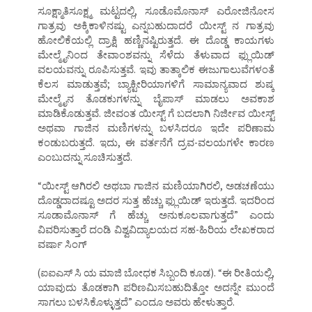
ಸೂಕ್ಷ್ಮಾತಿಸೂಕ್ಷ್ಮ ಮಟ್ಟದಲ್ಲಿ, ಸೂಡೊಮೊನಾಸ್ ಎರೋಜಿನೋಸ
ಗಾತ್ರವು ಅಕ್ಕಿಕಾಳಿನಷ್ಟು ಎನ್ನಬಹುದಾದರೆ ಯೀಸ್ಟ್ ನ ಗಾತ್ರವು
ಹೋಲಿಕೆಯಲ್ಲಿ ದ್ರಾಕ್ಷಿ ಹಣ್ಣಿನಷ್ಟಿರುತ್ತದೆ. ಈ ದೊಡ್ಡ ಕಾಯಗಳು
ಮೇಲ್ಮೈನಿಂದ ತೇವಾಂಶವನ್ನು ಸೆಳೆದು ತೆಳುವಾದ ಫ್ಲುಯಿಡ್
ವಲಯವನ್ನು ರೂಪಿಸುತ್ತವೆ. ಇವು ತಾತ್ಕಾಲಿಕ ಈಜುಗಾಲುವೆಗಳಂತೆ
ಕೆಲಸ ಮಾಡುತ್ತವೆ; ಬ್ಯಾಕ್ಟೀರಿಯಾಗಳಿಗೆ ಸಾಮಾನ್ಯವಾದ ಶುಷ್ಕ
ಮೇಲ್ಮೈನ ತೊಡಕುಗಳನ್ನು ಬೈಪಾಸ್ ಮಾಡಲು ಅವಕಾಶ
ಮಾಡಿಕೊಡುತ್ತವೆ. ಜೀವಂತ ಯೀಸ್ಟ್ ಗೆ ಬದಲಾಗಿ ನಿರ್ಜೀವ ಯೀಸ್ಟ್
ಅಥವಾ ಗಾಜಿನ ಮಣಿಗಳನ್ನು ಬಳಸಿದರೂ ಇದೇ ಪರಿಣಾಮ
ಕಂಡುಬರುತ್ತದೆ. ಇದು, ಈ ವರ್ತನೆಗೆ ದ್ರವ-ವಲಯಗಳೇ ಕಾರಣ
ಎಂಬುದನ್ನು ಸೂಚಿಸುತ್ತದೆ.
“ಯೀಸ್ಟ್ ಆಗಿರಲಿ ಅಥಬಾ ಗಾಜಿನ ಮಣಿಯಾಗಿರಲಿ, ಅಡಚಣೆಯು
ದೊಡ್ಡದಾದಷ್ಟೂ ಅದರ ಸುತ್ತ ಹೆಚ್ಚು ಫ್ಲುಯಿಡ್ ಇರುತ್ತದೆ. ಇದರಿಂದ
ಸೂಡಾಮೊನಾಸ್ ಗೆ ಹೆಚ್ಚು ಅನುಕೂಲವಾಗುತ್ತದೆ” ಎಂದು
ವಿವರಿಸುತ್ತಾರೆ ದಂಡಿ ವಿಶ್ವವಿದ್ಯಾಲಯದ ಸಹ-ಹಿರಿಯ ಲೇಖಕರಾದ
ವರ್ಷಾ ಸಿಂಗ್
(ಐಐಎಸ್ ಸಿ ಯ ಮಾಜಿ ಬೋಧಕ ಸಿಬ್ಬಂದಿ ಕೂಡ). “ಈ ರೀತಿಯಲ್ಲಿ,
ಯಾವುದು ತೊಡಕಾಗಿ ಪರಿಣಮಿಸಬಹುದಿತ್ತೋ ಅದನ್ನೇ ಮುಂದೆ
ಸಾಗಲು ಬಳಸಿಕೊಳ್ಳುತ್ತದೆ” ಎಂದೂ ಅವರು ಹೇಳುತ್ತಾರೆ.