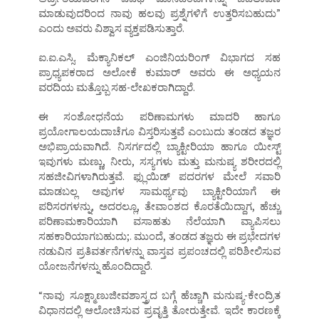
ಮಾಡುವುದರಿಂದ ನಾವು ಹಲವು ಪ್ರಶ್ನೆಗಳಿಗೆ ಉತ್ತರಿಸಬಹುದು”
ಎಂದು ಅವರು ವಿಶ್ವಾಸ ವ್ಯಕ್ತಪಡಿಸುತ್ತಾರೆ.
ಐ.ಐ.ಎಸ್ಸಿ. ಮೆಕ್ಯಾನಿಕಲ್ ಎಂಜಿನಿಯರಿಂಗ್ ವಿಭಾಗದ ಸಹ
ಪ್ರಾಧ್ಯಪಕರಾದ ಅಲೋಕೆ ಕುಮಾರ್ ಅವರು ಈ ಅಧ್ಯಯನ
ವರದಿಯ ಮತ್ತೊಬ್ಬ ಸಹ-ಲೇಖಕರಾಗಿದ್ದಾರೆ.
ಈ ಸಂಶೋಧನೆಯ ಪರಿಣಾಮಗಳು ಮಾದರಿ ಹಾಗೂ
ಪ್ರಯೋಗಾಲಯದಾಚೆಗೂ ವಿಸ್ತರಿಸುತ್ತವೆ ಎಂಬುದು ತಂಡದ ತಜ್ಞರ
ಅಭಿಪ್ರಾಯವಾಗಿದೆ. ನಿಸರ್ಗದಲ್ಲಿ ಬ್ಯಾಕ್ಟೀರಿಯಾ ಹಾಗೂ ಯೀಸ್ಟ್
ಇವುಗಳು ಮಣ್ಣು, ನೀರು, ಸಸ್ಯಗಳು ಮತ್ತು ಮನುಷ್ಯ ಶರೀರದಲ್ಲಿ
ಸಹಜೀವಿಗಳಾಗಿರುತ್ತವೆ. ಫ್ಲುಯಿಡ್ ಪದರಗಳ ಮೇಲೆ ಸವಾರಿ
ಮಾಡಬಲ್ಲ ಅವುಗಳ ಸಾಮರ್ಥ್ಯವು ಬ್ಯಾಕ್ಟೀರಿಯಾಗೆ ಈ
ಪರಿಸರಗಳನ್ನು, ಅದರಲ್ಲೂ, ತೇವಾಂಶದ ಕೊರತೆಯಿದ್ದಾಗ, ಹೆಚ್ಚು
ಪರಿಣಾಮಕಾರಿಯಾಗಿ ವಸಾಹತು ನೆಲೆಯಾಗಿ ವ್ಯಾಪಿಸಲು
ಸಹಕಾರಿಯಾಗಬಹುದು;. ಮುಂದೆ, ತಂಡದ ತಜ್ಞರು ಈ ಪ್ರಭೇದಗಳ
ನಡುವಿನ ಪ್ರತಿವರ್ತನೆಗಳನ್ನು ವಾಸ್ತವ ಪ್ರಪಂಚದಲ್ಲಿ ಪರಿಶೀಲಿಸುವ
ಯೋಜನೆಗಳನ್ನು ಹೊಂದಿದ್ದಾರೆ.
“ನಾವು ಸೂಕ್ಷ್ಮಾಣುಜೀವಶಾಸ್ತ್ರದ ಬಗ್ಗೆ ಹೆಚ್ಚಾಗಿ ಮನುಷ್ಯ-ಕೇಂದ್ರಿತ
ವಿಧಾನದಲ್ಲಿ ಆಲೋಚಿಸುವ ಪ್ರವೃತ್ತಿ ತೋರುತ್ತೇವೆ. ಇದೇ ಕಾರಣಕ್ಕೆ