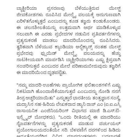
ಬ್ಯಾಕ್ಟೀರಿಯಾ ಪ್ರಸರಣವು ಬೆಳೆಯುತ್ತಿರುವ ಯೀಸ್ಟ್
ಜೀವಕೋಶಗಳು ರೂಪಿಸಿದ ಮೇಲ್ಮೈ ವಲಯಕ್ಕೆ ಅನುಗುಣವಾಗಿ
ಏರಿಳಿತಗೊಳ್ಳುತ್ತದೆ ಎಂಬುದನ್ನು ಕೂಡ ತಜ್ಞರು ಕಂಡುಕೊಂಡರು.
ಈ ಚಲನಶೀಲತೆಯನ್ನು ಉತ್ತಮವಾಗಿ ಅರ್ಥ ಮಾಡಿಕೊಳ್ಳುವ
ಸಲುವಾಗಿ ಈ ಎರಡು ಪ್ರಭೇದಗಳ ನಡುವಿನ ಪ್ರತಿವರ್ತನೆಗಳನ್ನು
ಪ್ರತ್ಯನುಕರಣೆ ಮಾಡಲು ಮಾದರಿಯೊಂದನ್ನು ರೂಪಿಸಿದರು.
ತ್ವರಿತವಾಗಿ ಬೆಳೆಯುವ ಕ್ಯಾಂಡಿಯಾ ಆಲ್ಬಿಕ್ಯಾನ್ಸ್ ನಂತಹ ಯೀಸ್ಟ್
ಪ್ರಭೇದವು ಫ್ಲುಯಿಡ್ ಮೇಲ್ಮೈ ವಲಯವನ್ನು ಹೆಚ್ಚು
ನಾಟಕೀಯವಾಗಿ ಮಾರ್ಪಡಿಸಿ ಬ್ಯಾಕ್ಟೀರಿಯಾಗಳು ಎಷ್ಟು ಕ್ಷಿಪ್ರವಾಗಿ
ಸಂಚರಿಸುತ್ತವೆ ಎಂಬುದರ ಮೇಲೆ ಪರಿಣಾಮಬೀರುವುದು ತಜ್ಞರಿಗೆ
ಈ ಮಾದರಿಯಿಂದ ದೃಢಪಟ್ಟಿತು.
“ನಮ್ಮ ಮಾದರಿ-ಊಹೆಗಳು ಪ್ರಾಯೋಗಿಕ ಫಲಿತಾಂಶಗಳಿಗೆ ಎಷ್ಟು
ನಿಕಟವಾಗಿ ಹೊಂದಾಣಿಕೆಯಾಗುತ್ತವೆ ಎಂಬುದನ್ನು ನೋಡಿ ನನಗೆ
ತೀವ್ರ ಅಚ್ಚರಿಯಾಯಿತು” ಎನ್ನುತ್ತಾರೆ ಭಾರತೀಯ ತಂತ್ರಜ್ಞಾನ ಸಂಸ್ಥೆ,
ಮದ್ರಾಸಿನ ಸಹ-ಹಿರಿಯ ಲೇಖಕರಾದ ಡ್ಯಾನಿ ರಾಜ್ ಎಂ (ಐ.ಐ.ಎಸ್ಸಿ
ರಾಸಾಯನಿಕ ಎಂಜಿನಿಯರಿಂಗ್ ವಿಭಾಗದ ಮಾಜಿ ಡಿ.ಎಸ್.ಟಿ-
ಇನ್ಸ್ಪೈರ್ ಬೋಧಕರು). “ಒಂದು ರೀತಿಯಲ್ಲಿ ಈ ಮಾದರಿಯು
ನೈಜವರ್ತನೆಗಳನ್ನು ಪ್ರತ್ಯನುಕರಣೆ ಮಾಡುವ ವರ್ಚುಯಲ್
ಪ್ರಯೋಗಾಲಯದಂತೆಯೇ ಸರಿ. ಬೆಳವಣಿಗೆ ದರಗಳಿಂದ ಹಿಡಿದು
ಆರ್ದ್ರತೆಯವರೆಗಿನ ವಿವಿಧ ಮಾನದಂಡಗಳನ್ನು ಬದಲಾವಣೆ