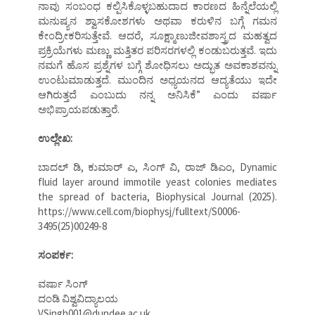
ನಾವು ಸಂಬಂಧ ಕಲ್ಪಿಸಿಕೊಳ್ಳಬಹುದಾದ ಕಾರಣದ ಹಿನ್ನೆಲೆಯಲ್ಲಿ
ಮನುಷ್ಯನ ಶ್ವಾಸಕೋಶಗಳು ಅಥವಾ ಕರುಳಿನ ಬಗ್ಗೆ ಗಮನ
ಕೇಂದ್ರೀಕರಿಸುತ್ತೇವೆ. ಆದರೆ, ಸೂಕ್ಷ್ಮಾಣುಜೀವಶಾಸ್ತ್ರದ ಮಹತ್ವದ
ಪ್ರಕ್ರಿಯೆಗಳು ಮಣ್ಣು ಮತ್ತಿತರ ಪರಿಸರಗಳಲ್ಲಿ ಕಂಡುಬರುತ್ತವೆ. ಇದು
ನಮಗೆ ಹೊಸ ಪ್ರಶ್ನೆಗಳ ಬಗ್ಗೆ ಶೋಧಿಸಲು ಅದ್ಭುತ ಅವಕಾಶವನ್ನು
ಉಂಟುಮಾಡುತ್ತದೆ. ಮುಂದಿನ ಅಧ್ಯಯನದ ಆದ್ಯತೆಯು ಇದೇ
ಆಗಿರುತ್ತದೆ ಎಂಬುದು ನನ್ನ ಅನಿಸಿಕೆ” ಎಂದು ವರ್ಷಾ
ಅಭಿಪ್ರಾಯಪಡುತ್ತಾರೆ.
ಉಲ್ಲೇಖ:
ಬಾದಲ್ ಡಿ, ಕುಮಾರ್ ಎ, ಸಿಂಗ್ ವಿ, ರಾಜ್ ಡಿಎಂ, Dynamic
fluid layer around immotile yeast colonies mediates
the spread of bacteria, Biophysical Journal (2025).
https://www.cell.com/biophysj/fulltext/S0006-
3495(25)00249-8
ಸಂಪರ್ಕ:
ವರ್ಷಾ ಸಿಂಗ್
ದಂಡಿ ವಿಶ್ವವಿದ್ಯಾಲಯ
VSingh001@dundee.ac.uk