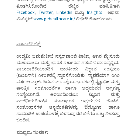
ತೊಡಗಿಸಿಕೊಂಡಿದೆ. ಹೆಚ್ಚಿನ ಮಾಹಿತಿಗಾಗಿ
Facebook
,
Twitter
,
Linkedin
ಮತ್ತು
Insights
ಅಥವಾ
ವೆಬ್‌ಸೈಟ್‌
www.gehealthcare.in/
ಗೆ ಭೇಟಿ ಕೊಡಬಹುದು.
ಐಐಎಸ್‌ಸಿ ಬಗ್ಗೆ:
ಉದ್ಯಮಿ ಜಮಷೇಟ್‌ಜಿ ನಸ್ಸರ್‌ವಾಂಜಿ ಟಾಟಾ, ಆಗಿನ ಮೈಸೂರು
ಮಹಾರಾಜರು ಮತ್ತು ಭಾರತ ಸರ್ಕಾರದ ನಡುವಿನ ದೂರದೃಷ್ಟಿಯ
ಪಾಲುದಾರಿಕೆಯೊಂದಿಗೆ ಭಾರತೀಯ ವಿಜ್ಞಾನ ಸಂಸ್ಥೆಯು
(ಐಐಎಸ್‌ಸಿ) ೧೯೦೯ರಲ್ಲಿ ಸ್ಥಾಪನೆಗೊಂಡಿತು. ಸ್ಥಾಪನೆಯಾಗಿ ೧೧೧
ವರ್ಷಗಳನ್ನು ಕಂಡಿರುವ ಈ ಸಂಸ್ಥೆಯು ಭಾರತದಲ್ಲಿ ವೈಜ್ಞಾನಿಕ ಮತ್ತು
ತಾಂತ್ರಿಕ ಸಂಶೋಧನೆಗಳ ಹಾಗೂ ಅಧ್ಯಯನದ ಅಗ್ರಗಣ್ಯ
ಸಂಸ್ಥೆಯಾಗಿದೆ. ಆರಂಭದಿಂದಲೂ ವಿಜ್ಞಾನ ಮತ್ತು
ಎಂಜಿನಿಯರಿಂಗ್‌ನ ಮೂಲಭೂತ ಅಧ್ಯಯನದ ಜೊತೆಗೆ,
ಸಂಶೋಧನೆಗಳ ಆನ್ವಯಿಕತೆಗಳನ್ನು ಔದ್ಯೋಗಿಕ ಹಾಗೂ
ಸಾಮಾಜಿಕ ಉಪಯೋಗಕ್ಕೆ ಬಳಸುವುದರ ಬಗೆಗೂ ಒತ್ತು ನೀಡುತ್ತಾ
ಬಂದಿದೆ.
ಮಾಧ್ಯಮ ಸಂಪರ್ಕ: