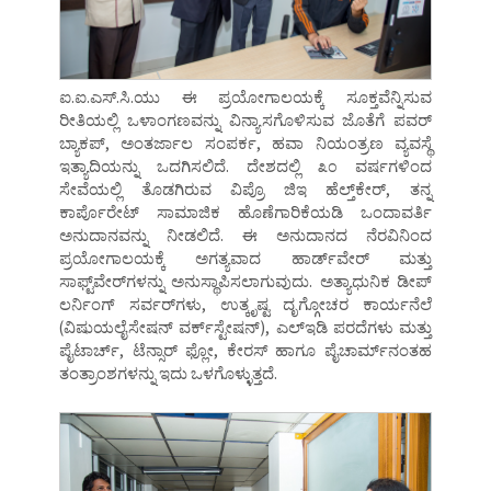
ಐ.ಐ.ಎಸ್‌.ಸಿ.ಯು ಈ ಪ್ರಯೋಗಾಲಯಕ್ಕೆ ಸೂಕ್ತವೆನ್ನಿಸುವ
ರೀತಿಯಲ್ಲಿ ಒಳಾಂಗಣವನ್ನು ವಿನ್ಯಾಸಗೊಳಿಸುವ ಜೊತೆಗೆ ಪವರ್‌
ಬ್ಯಾಕಪ್‌, ಅಂತರ್ಜಾಲ ಸಂಪರ್ಕ, ಹವಾ ನಿಯಂತ್ರಣ ವ್ಯವಸ್ಥೆ
ಇತ್ಯಾದಿಯನ್ನು ಒದಗಿಸಲಿದೆ. ದೇಶದಲ್ಲಿ ೩೦ ವರ್ಷಗಳಿಂದ
ಸೇವೆಯಲ್ಲಿ ತೊಡಗಿರುವ ವಿಪ್ರೊ ಜಿಇ ಹೆಲ್ತ್‌ಕೇರ್‌, ತನ್ನ
ಕಾರ್ಪೊರೇಟ್‌ ಸಾಮಾಜಿಕ ಹೊಣೆಗಾರಿಕೆಯಡಿ ಒಂದಾವರ್ತಿ
ಅನುದಾನವನ್ನು ನೀಡಲಿದೆ. ಈ ಅನುದಾನದ ನೆರವಿನಿಂದ
ಪ್ರಯೋಗಾಲಯಕ್ಕೆ ಅಗತ್ಯವಾದ ಹಾರ್ಡ್‌ವೇರ್‌ ಮತ್ತು
ಸಾಫ್ಟ್‌ವೇರ್‌ಗಳನ್ನು ಅನುಸ್ಥಾಪಿಸಲಾಗುವುದು. ಅತ್ಯಾಧುನಿಕ ಡೀಪ್‌
ಲರ್ನಿಂಗ್‌ ಸರ್ವರ್‌ಗಳು, ಉತ್ಕೃಷ್ಟ ದೃಗ್ಗೋಚರ ಕಾರ್ಯನೆಲೆ
(ವಿಷುಯಲೈಸೇಷನ್‌ ವರ್ಕ್‌ಸ್ಟೇಷನ್‌), ಎಲ್‌ಇಡಿ ಪರದೆಗಳು ಮತ್ತು
ಪೈಟಾರ್ಚ್‌, ಟೆನ್ಸಾರ್‌ ಫ್ಲೋ, ಕೇರಸ್‌ ಹಾಗೂ ಪೈಚಾರ್ಮ್‌ನಂತಹ
ತಂತ್ರಾಂಶಗಳನ್ನು ಇದು ಒಳಗೊಳ್ಳುತ್ತದೆ.