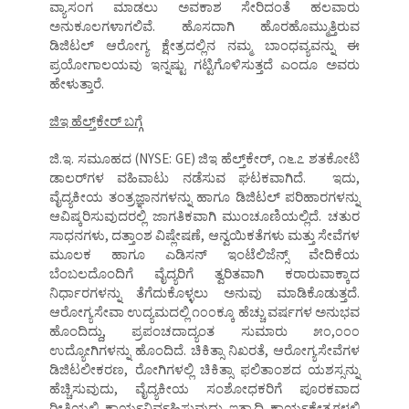
ವ್ಯಾಸಂಗ ಮಾಡಲು ಅವಕಾಶ ಸೇರಿದಂತೆ ಹಲವಾರು
ಅನುಕೂಲಗಳಾಗಲಿವೆ. ಹೊಸದಾಗಿ ಹೊರಹೊಮ್ಮುತ್ತಿರುವ
ಡಿಜಿಟಲ್‌ ಆರೋಗ್ಯ ಕ್ಷೇತ್ರದಲ್ಲಿನ ನಮ್ಮ ಬಾಂಧವ್ಯವನ್ನು ಈ
ಪ್ರಯೋಗಾಲಯವು ಇನ್ನಷ್ಟು ಗಟ್ಟಿಗೊಳಿಸುತ್ತದೆ ಎಂದೂ ಅವರು
ಹೇಳುತ್ತಾರೆ.
ಜಿಇ ಹೆಲ್ತ್‌ಕೇರ್‌ ಬಗ್ಗೆ
ಜಿ.ಇ. ಸಮೂಹದ (NYSE: GE) ಜಿಇ ಹೆಲ್ತ್‌ಕೇರ್‌, ೧೬.೭ ಶತಕೋಟಿ
ಡಾಲರ್‌ಗಳ ವಹಿವಾಟು ನಡೆಸುವ ಘಟಕವಾಗಿದೆ. ಇದು,
ವೈದ್ಯಕೀಯ ತಂತ್ರಜ್ಞಾನಗಳನ್ನು ಹಾಗೂ ಡಿಜಿಟಲ್‌ ಪರಿಹಾರಗಳನ್ನು
ಆವಿಷ್ಕರಿಸುವುದರಲ್ಲಿ ಜಾಗತಿಕವಾಗಿ ಮುಂಚೂಣಿಯಲ್ಲಿದೆ. ಚತುರ
ಸಾಧನಗಳು, ದತ್ತಾಂಶ ವಿಷ್ಲೇಷಣೆ, ಆನ್ವಯಿಕತೆಗಳು ಮತ್ತು ಸೇವೆಗಳ
ಮೂಲಕ ಹಾಗೂ ಎಡಿಸನ್‌ ಇಂಟೆಲಿಜೆನ್ಸ್‌ ವೇದಿಕೆಯ
ಬೆಂಬಲದೊಂದಿಗೆ ವೈದ್ಯರಿಗೆ ತ್ವರಿತವಾಗಿ ಕರಾರುವಾಕ್ಕಾದ
ನಿರ್ಧಾರಗಳನ್ನು ತೆಗೆದುಕೊಳ್ಳಲು ಅನುವು ಮಾಡಿಕೊಡುತ್ತದೆ.
ಆರೋಗ್ಯಸೇವಾ ಉದ್ಯಮದಲ್ಲಿ ೧೦೦ಕ್ಕೂ ಹೆಚ್ಚು ವರ್ಷಗಳ ಅನುಭವ
ಹೊಂದಿದ್ದು, ಪ್ರಪಂಚದಾದ್ಯಂತ ಸುಮಾರು ೫೦,೦೦೦
ಉದ್ಯೋಗಿಗಳನ್ನು ಹೊಂದಿದೆ. ಚಿಕಿತ್ಸಾ ನಿಖರತೆ, ಆರೋಗ್ಯಸೇವೆಗಳ
ಡಿಜಿಟಲೀಕರಣ, ರೋಗಿಗಳಲ್ಲಿ ಚಿಕಿತ್ಸಾ ಫಲಿತಾಂಶದ ಯಶಸ್ಸನ್ನು
ಹೆಚ್ಚಿಸುವುದು, ವೈದ್ಯಕೀಯ ಸಂಶೋಧಕರಿಗೆ ಪೂರಕವಾದ
ರೀತಿಯಲ್ಲಿ ಕಾರ್ಯನಿರ್ವಹಿಸುವುದು ಇತ್ಯಾದಿ ಕಾರ್ಯಕ್ಷೇತ್ರಗಳಲ್ಲಿ