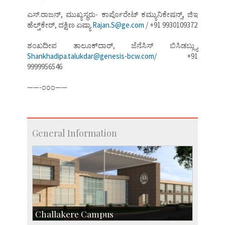
ಎಸ್‌.ರಾಜನ್‌, ಮುಖ್ಯಸ್ಥರು- ಕಾರ್ಪೊರೇಟ್‌ ಕಮ್ಯುನಿಕೇಷನ್ಸ್‌, ಜಿಇ
ಹೆಲ್ತ್‌ಕೇರ್‌, ದಕ್ಷಿಣ ಏಷ್ಯಾ
Rajan.S@ge.com
/ +91 9930109372
ಶಂಖದೀಪ ತಾಲೂಕ್‌ದಾರ್‌, ಜೆನೆಸಿಸ್‌ ಬಿಸಿಡಬ್ಲ್ಯು
Shankhadipa.talukdar@genesis-bcw.com/
+91
9999956546
——-೦೦೦——
General Information
Challakere Campus