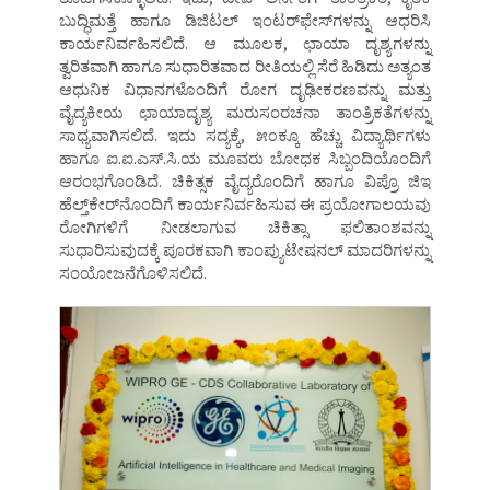
ಬುದ್ಧಿಮತ್ತೆ ಹಾಗೂ ಡಿಜಿಟಲ್‌ ಇಂಟರ್‌ಫೇಸ್‌ಗಳನ್ನು ಆಧರಿಸಿ
ಕಾರ್ಯನಿರ್ವಹಿಸಲಿದೆ. ಆ ಮೂಲಕ, ಛಾಯಾ ದೃಶ್ಯಗಳನ್ನು
ತ್ವರಿತವಾಗಿ ಹಾಗೂ ಸುಧಾರಿತವಾದ ರೀತಿಯಲ್ಲಿ ಸೆರೆ ಹಿಡಿದು ಅತ್ಯಂತ
ಆಧುನಿಕ ವಿಧಾನಗಳೊಂದಿಗೆ ರೋಗ ದೃಢೀಕರಣವನ್ನು ಮತ್ತು
ವೈದ್ಯಕೀಯ ಛಾಯಾದೃಶ್ಯ ಮರುಸಂರಚನಾ ತಾಂತ್ರಿಕತೆಗಳನ್ನು
ಸಾಧ್ಯವಾಗಿಸಲಿದೆ. ಇದು ಸದ್ಯಕ್ಕೆ, ೫೦ಕ್ಕೂ ಹೆಚ್ಚು ವಿದ್ಯಾರ್ಥಿಗಳು
ಹಾಗೂ ಐ.ಐ.ಎಸ್‌.ಸಿ.ಯ ಮೂವರು ಬೋಧಕ ಸಿಬ್ಬಂದಿಯೊಂದಿಗೆ
ಆರಂಭಗೊಂಡಿದೆ. ಚಿಕಿತ್ಸಕ ವೈದ್ಯರೊಂದಿಗೆ ಹಾಗೂ ವಿಪ್ರೊ ಜಿಇ
ಹೆಲ್ತ್‌ಕೇರ್‌ನೊಂದಿಗೆ ಕಾರ್ಯನಿರ್ವಹಿಸುವ ಈ ಪ್ರಯೋಗಾಲಯವು
ರೋಗಿಗಳಿಗೆ ನೀಡಲಾಗುವ ಚಿಕಿತ್ಸಾ ಫಲಿತಾಂಶವನ್ನು
ಸುಧಾರಿಸುವುದಕ್ಕೆ ಪೂರಕವಾಗಿ ಕಾಂಪ್ಯುಟೇಷನಲ್‌ ಮಾದರಿಗಳನ್ನು
ಸಂಯೋಜನೆಗೊಳಿಸಲಿದೆ.