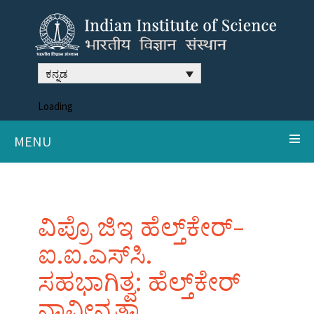
ಕನ್ನಡ
Loading
MENU
ವಿಪ್ರೊ ಜಿಇ ಹೆಲ್ತ್‌ಕೇರ್‌-
ಐ.ಐ.ಎಸ್‌ಸಿ.
ಸಹಭಾಗಿತ್ವ: ಹೆಲ್ತ್‌ಕೇರ್‌
ನಾವೀನ್ಯತಾ