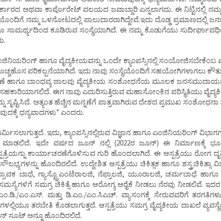
ರ್ಕಾರದ ಅಥವಾ ಕಾರ್ಪೊರೇಟ್ ವಲಯದ ಜವಾಬ್ದಾರಿ ಎನ್ನಲಾಗದು. ಈ ನಿಟ್ಟಿನಲ್ಲಿ ನಮ
ಿ.ಯೊಂದಿಗೆ ನಮ್ಮ ಒಳನೋಟದಲ್ಲಿ ಪಾಲುದಾರರಾಗಿದ್ದೇವೆ.ಇದು ದೊಡ್ಡ ಪ್ರಮಾಣದಲ್ಲಿ 
ಗೂ ಸಾಮರ್ಥ್ಯದಿಂದ ಕೂಡಿರುವ ಸಂಸ್ಥೆಯಾಗಿದೆ. ಈ ನಮ್ಮ ಕೊಡುಗೆಯು ಸುದೀರ್ಘಾವಧ
ು.
ಎಂಜಿನಿಯರಿಂಗ್ ಹಾಗೂ ವೈದ್ಯಕೀಯವನ್ನು ಒಂದೇ ಕ್ಯಾಂಪಸ್ಸಿನಲ್ಲಿ ಸಂಯೋಜಿಸಬೇಕೆಂಬ 
ತ ಹೊಚ್ಚಹೊಸ ಪರಿಕಲ್ಪನೆಯಾಗಿದೆ. ಇದು ನಾವು ಸಂಸ್ಥೆಯೊಂದಿಗೆ ಸಹಯೋಗಿಗಳಾಗಲು 
ಗತಿಕ ಮನ್ನಣೆ ಹಾಗೂ ಬಾಂಧವ್ಯ ಜಾಲವು ವೈದ್ಯಕೀಯ ಸಂಶೋಧನೆಯ ಮೂಲಕ ಜನಸಮುದಾ
 ಸಹಕಾರಿಯಾಗಲಿದೆ. ಈಗ ನಾವು ಎದುರಿಸುತ್ತಿರುವ ಮಹಾಸೋಂಕಿನ ಪರಿಸ್ಥಿತಿಯು ವೈದ್ಯಕ
 ಸೃಷ್ಟಿಸಿದೆ. ಅತ್ಯಂತ ಹೆಚ್ಚಿನ ಮನ್ನಣೆಗೆ ಪಾತ್ರವಾಗಿರುವ ದೇಶದ ಪ್ರಮುಖ ಸಂಶೋಧನಾ
ದಕ್ಕೆ ಧನ್ಯವಾದಗಳು” ಎಂದರು.
ನಿರ್ಮಿಸಲಾಗುತ್ತದೆ. ಇದು, ಕ್ಯಾಂಪಸ್ಸಿನಲ್ಲಿರುವ ವಿಜ್ಞಾನ ಹಾಗೂ ಎಂಜಿನಿಯರಿಂಗ್ ವಿಭಾಗ
ಲಿದೆ. ಇದೇ ವರ್ಷದ ಜೂನ್ ನಲ್ಲಿ (2022ರ ಜೂನ್) ಈ ನಿರ್ಮಾಣಕ್ಕೆ ಭೂ
್ಪತ್ರೆಯನ್ನು ಕಾರ್ಯಾಚರಣೆಗೊಳಿಸುವ ಗುರಿ ಹೊಂದಲಾಗಿದೆ. ಈ ಆಸ್ಪತ್ರೆಯು ರೋಗ 
ಸೌಲಭ್ಯಗಳನ್ನು ಹೊಂದಿರಲಿದೆ. ಉದ್ದೇಶಿತ ಆಸ್ಪತ್ರೆಯು ಚಿಕಿತ್ಸಕ ಹಾಗೂ ಶಸ್ತ್ರಚಿಕಿತ್ಸಾ 
ತಸ್ರಾವಕ ಬಾಧೆ, ಗ್ಯಾಸ್ಟ್ರೊಎಂಟೆರಾಲಜಿ, ನೆಫ್ರಾಲಜಿ, ಯೂರಾಲಜಿ, ಚರ್ಮಬಾಧೆ ಹಾಗ
ಣ್ಣಿನ ಸಮಸ್ಯೆಗಳಿಗೆ ಸಮಗ್ರ ಚಿಕಿತ್ಸೆ ಹಾಗೂ ಆರೋಗ್ಯ ಆರೈಕೆ ನೀಡಲು ನೆರವು ನೀಡಲಿವೆ. ಇದರ
ಿ./ಎಂ.ಎಸ್. ಮತ್ತು ಡಿ.ಎಂ./ಎಂ.ಸಿಎಚ್. ವ್ಯಾಸಂಗಕ್ಕೆ ಸೇರುವವರಿಗೆ ತರಗತಿಗ
ಲ್ಲಿಯೂ ತರಬೇತಿ ಕೊಡಲಾಗುತ್ತದೆ. ಆಸ್ಪತ್ರೆಯು ಸಮಗ್ರ ವೈದ್ಯಕೀಯ ದಾಖಲೆ ವ್ಯವಸ
ಿನ್ ಸೂಟ್ ಅನ್ನೂ ಹೊಂದಿರಲಿದೆ.