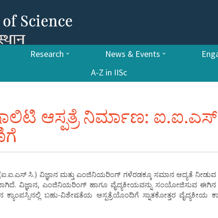
Research
News & Events
Enga
A-Z in IISc
ಾಲಿಟಿ ಆಸ್ಪತ್ರೆ ನಿರ್ಮಾಣ: ಐ.ಐ.ಎಸ್
ಿಗೆ
 (ಐ.ಐ.ಎಸ್ ಸಿ.) ವಿಜ್ಞಾನ ಮತ್ತು ಎಂಜಿನಿಯರಿಂಗ್ ಗಳೆರಡಕ್ಕೂ ಸಮಾನ ಆದ್ಯತೆ ನೀಡು
ಾಗಿದೆ. ವಿಜ್ಞಾನ, ಎಂಜಿನಿಯರಿಂಗ್ ಹಾಗೂ ವೈದ್ಯಕೀಯವನ್ನು ಸಂಯೋಜಿಸುವ ಈಗಿನ
ನ ಕ್ಯಾಂಪಸ್ಸಿನಲ್ಲಿ ಬಹು-ವಿಶೇಷತೆಯ ಆಸ್ಪತ್ರೆಯೊಂದಿಗೆ ಸ್ನಾತಕೋತ್ತರ ವೈದ್ಯಕೀಯ ಕ