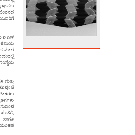
್ಮಂಥವರು
ಜನಜೀವನದ
ಿಯವರಿಗೆ
ಐ.ಐ.ಎಸ್
ಕೌತುಕಮಯ
ಯದ ಮೇಲೆ
ೀಯದಲ್ಲಿ
 ಸಂಸ್ಥೆಯ
ಗಳ ಮತ್ತು
ಮಿಪೂಜೆ
ದೃಢೀಕರಣ
ವಿಭಾಗಗಳು
ೂ ಸುರೂಪ
 ಜೊತೆಗೆ,
ಳು ಹಾಗೂ
್ಥೆಯಂತಹ