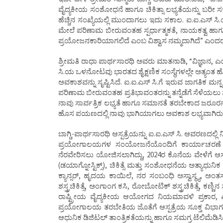
ವೈದ್ಯಕೀಯ ಸಂಶೋಧನೆ ಹಾಗೂ ಚಿಕಿತ್ಸಾ ಲಭ್ಯತೆಯನ್ನು ಬರೀ ಸ
ಹೆಚ್ಚಿನ ಸಂಖ್ಯೆಯಲ್ಲಿ ಮುಂದಾಗಲು ಇದು ಸಕಾಲ. ಐ.ಐ.ಎಸ್ ಸ
ಮೇಲೆ ಪರಿಣಾಮ ಬೀರುವಂತಹ ಸ್ಪರ್ಧಾತ್ಮಕತೆ, ನಾಯಕತ್ವ ಹಾ
ಪ್ರಯೋಜನಕಾರಿಯಾಗಲಿದೆ ಎಂಬ ವಿಶ್ವಾಸ ನಮ್ಮದಾಗಿದೆ” ಎಂದರ
ಶ್ರೀಮತಿ ರಾಧಾ ಪಾರ್ಥಸಾರಥಿ ಅವರು ಮಾತನಾಡಿ, “ವಿಜ್ಞಾನ, 
ಸಿ.ಯ ಒಳನೋಟವು ಭಾರತದ ಶೈಕ್ಷಣಿಕ ಸಂಸ್ಥೆಗಳಲ್ಲೇ ಅತ್ಯಂ
ಅವಕಾಶವನ್ನು ಸೃಷ್ಟಿಸಿದೆ. ಐ.ಐ.ಎಸ್ ಸಿ.ಗೆ ಇರುವ ಜಾ
ಪರಿಣಾಮ ಬೀರುವಂತಹ ಪ್ರತಿಭಾವಂತರನ್ನು ತನ್ನೆಡೆಗೆ ಸೆಳೆಯಲು
ನಾವು ಸಾರ್ವತ್ರಿಕ ಲಭ್ಯತೆ ಹಾಗೂ ಸಮಾನತೆ ತರಬೇಕಾದ ಜರೂರನ್ನು
ಹೊಸ ಪಯಣದಲ್ಲಿ ನಾವು ಭಾಗಿಯಾಗಲು ಅವಕಾಶ ಲಭ್ಯವಾಗಿರುವು
ಬಾಗ್ಚಿ-ಪಾರ್ಥಸಾರಥಿ ಆಸ್ಪತ್ರೆಯನ್ನು ಐ.ಐ.ಎಸ್ ಸಿ. ಆವರಣದಲ್ಲಿ 
ಪ್ರಯೋಗಾಲಯಗಳ ಸಂಯೋಜನೆಯೊಂದಿಗೆ ಕಾರ್ಯಾಚರಣೆ ಮಾಡ
ನೆರವೇರಿಸಲು ಯೋಜಿಸಲಾಗಿದ್ದು, 2024ರ ಕೊನೆಯ ವೇಳೆಗೆ ಆಸ
(ಡಯಾಗ್ನೋಸ್ಟಿಕ್ಸ್), ಚಿಕಿತ್ಸೆ ಮತ್ತು ಸಂಶೋಧನೆಯ ಅತ್ಯಾಧುನಿಕ 
ಕ್ಯಾನ್ಸರ್, ಹೃದಯ ಕಾಯಿಲೆ, ನರ ಸಂಬಂಧಿ ಅಸ್ವಾಸ್ಥ್ಯ, ಅಂ
ಶಸ್ತ್ರಚಿಕಿತ್ಸೆ, ಅಂಗಾಂಗ ಕಸಿ, ರೋಬೋಟಿಕ್ ಶಸ್ತ್ರಚಿಕಿತ್ಸೆ, ಕ
ರಾಷ್ಟ್ರೀಯ ವೈದ್ಯಕೀಯ ಆಯೋಗದ ನಿಯಮಾವಳಿ ಪ್ರಕಾರ, ಎಂ.ಡ
ಪ್ರಯೋಗಾಲಯ ತರಬೇತಿಯ ಜೊತೆಗೆ ಆಸ್ಪತ್ರೆಯ ಸೂಕ್ತ ವಿಭಾಗಗಳ
ಆಧುನಿಕ ಡಿಜಿಟಲ್ ತಾಂತ್ರಿಕತೆಯನ್ನು ಹಾಗೂ ಸಮಗ್ರ ಟೆಲಿಮೆಡಿಸ