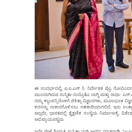
ಈ ಸಂದರ್ಭದಲ್ಲಿ, ಐ.ಐ.ಎಸ್ ಸಿ. ನಿರ್ದೇಶಕ ಪ್ರೊ. ಗೋವ
ಮುಂದಾಗಿರುವ ಸುಸ್ಮಿತಾ-ಸುಬ್ರೊತೊ ಬಾಗ್ಚಿ ಮತ್ತು ರಾಧಾ- ಎ
ನಮ್ಮ ಕ್ಯಾಂಪಸ್ಸಿನೊಳಗೆ ಚಿಕಿತ್ಸಾ ವಿಜ್ಞಾನಗಳು, ಮೂಲಭೂತ ವಿ
ಕನಸನ್ನು ಸಾಕಾರಗೊಳಿಸಲು ಸಹಕಾರಿಯಾಗಲಿದೆ. ಇದು ಉತ್ಸಾ
ಅಲ್ಲದೇ, ಭಾರತದಲ್ಲಿ ಶೈಕ್ಷಣಿಕ ಸಂಸ್ಥೆಯ ನಿರ್ಮಾಣಕ್ಕೆ
ಅಭಿಪ್ರಾಯಪಟ್ಟರು.
ಇದೇ ವೇಳೆ ಶ್ರೀಮತಿ ಸುಸ್ಮಿತಾ ಬಾಗ್ಚಿ ಅವರು ಮಾತನಾಡಿ, “ಐ