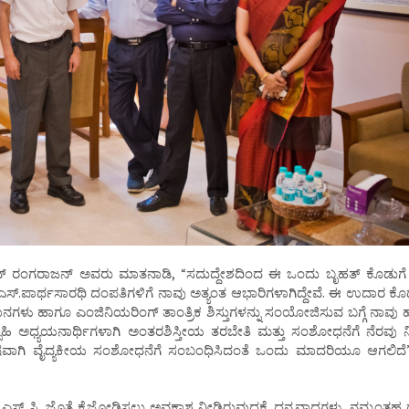
ಿಂದನ್ ರಂಗರಾಜನ್ ಅವರು ಮಾತನಾಡಿ, “ಸದುದ್ದೇಶದಿಂದ ಈ ಒಂದು ಬೃಹತ್ ಕೊಡುಗ
ನ್.ಎಸ್.ಪಾರ್ಥಸಾರಥಿ ದಂಪತಿಗಳಿಗೆ ನಾವು ಅತ್ಯಂತ ಆಭಾರಿಗಳಾಗಿದ್ದೇವೆ. ಈ ಉದಾರ ಕ
ಜ್ಞಾನಗಳು ಹಾಗೂ ಎಂಜಿನಿಯರಿಂಗ್ ತಾಂತ್ರಿಕ ಶಿಸ್ತುಗಳನ್ನು ಸಂಯೋಜಿಸುವ ಬಗ್ಗೆ ನಾವು 
ಹಿ ಅಧ್ಯಯನಾರ್ಥಿಗಳಾಗಿ ಅಂತರಶಿಸ್ತೀಯ ತರಬೇತಿ ಮತ್ತು ಸಂಶೋಧನೆಗೆ ನೆರವು ನ
, ವಿಶೇಷವಾಗಿ ವೈದ್ಯಕೀಯ ಸಂಶೋಧನೆಗೆ ಸಂಬಂಧಿಸಿದಂತೆ ಒಂದು ಮಾದರಿಯೂ ಆಗಲಿದ
.ಐ.ಎಸ್ ಸಿ. ಜೊತೆ ಕೈಜೋಡಿಸಲು ಅವಕಾಶ ನೀಡಿರುವುದಕ್ಕೆ ಧನ್ಯವಾದಗಳು. ನಮ್ಮಂತಹ ದ