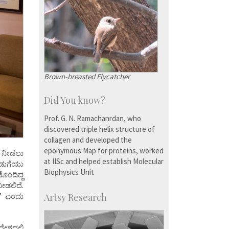
Brown-breasted Flycatcher
Did You know?
Prof. G. N. Ramachanrdan, who
discovered triple helix structure of
collagen and developed the
eponymous Map for proteins, worked
ೆ ನೀಡಲು
at IISc and helped establish Molecular
ೊಡುಗೆಯು
Biophysics Unit
ಹೊಂದಿದ್ದ
ೀಡಲಿದೆ.
ೆ” ಎಂದು
Artsy Research
ೇಶದಲ್ಲಿ