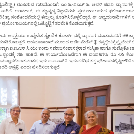
ಸೈಂಟಿಸ್ಟ್ಸ್) ರೂಪಿಸುವ ಗುರಿಯೊಂದಿಗೆ ಎಂ.ಡಿ.-ಪಿಎಚ್.ಡಿ. ಅವಳಿ ಪದವಿ ವ್ಯಾಸಂಗಕ್
ಾಗಿದೆ. ಅಂದಹಾಗೆ, ಈ ತಜ್ಞವೈದ್ಯ-ವಿಜ್ಞಾನಿಗಳು ಪ್ರಯೋಗಾಲಯದ ಫಲಿತಾಂಶಗಳನ
ಕಿತ್ಸಾ ಸಂಶೋಧನೆಯಲ್ಲಿ ತಮ್ಮನ್ನು ತೊಡಗಿಸಿಕೊಳ್ಳಲಿದ್ದಾರೆ. ಈ ಅಧ್ಯಯನಾರ್ಥಿಗಳಿಗೆ ಆ
ಪ್ರಯೋಗಾಲಯಗಳಲ್ಲಿ ಒಟ್ಟೊಟ್ಟಿಗೆ ತರಬೇತಿ ಕೊಡಲಾಗುತ್ತದೆ.
ಆಸ್ಪತ್ರೆಯು ಉದ್ದೇಶಿತ ಶೈಕ್ಷಣಿಕ ಕೋರ್ಸ್ ನಲ್ಲಿ ವ್ಯಾಸಂಗ ಮಾಡುವವರಿಗೆ ಚಿಕಿತ್ಸ
ಡುತ್ತದೆ. ಅಹಮದಾಬಾದ್ ಮೂಲದ ಆರ್ಚಿ ಮೆಡೆಸ್ (|) ಕನ್ಸಲ್ಟೆಂಟ್ಸ್ ಪ್ರೈವೇಟ್ ಲ
ಕ್ಕಾಗಿ ಐ.ಐ.ಎಸ್ ಸಿ.ಯು ಇಂದು ಸಮಾಜಸೇವಾಸಕ್ತರಾದ ಸುಸ್ಮಿತಾ ಹಾಗೂ ಸುಬ್ರೊತೊ ಬಾಗ್
ಒಪ್ಪಂದಕ್ಕೆ ಸಹಿ ಹಾಕಿದೆ. ಈ ಕಾರ್ಯಯೋಜನೆಗಾಗಿ ಈ ದಂಪತಿಗಳು ರೂ 425 ಕೋಟ
ುಷ್ಠಾನಗೊಂಡ ನಂತರ, ಇದು ಐ.ಐ.ಎಸ್ ಸಿ. ಇದುವರೆಗಿನ ತನ್ನ ಇತಿಹಾಸದಲ್ಲಿ ಸ್ವೀಕರಿಸಿ
ರಥಿ ಆಸ್ಪತ್ರೆ’ ಎಂದು ಹೆಸರಿಸಲಾಗುತ್ತದೆ.