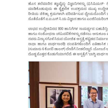
ಹೊಸ ತಲೆಮಾರಿನ ತಜ್ಞವೈದ್ಯ- ವಿಜ್ಞಾನಿಗಳನ್ನು (ಫಿಸಿಷಿಯನ್- 
ಮಾಡಿಕೊಡುವುದು ಈ ಶೈಕ್ಷಣಿಕ ಉಪಕ್ರಮದ ಮುಖ್ಯ ಉದ್ದೇಶವ
ರೀತಿಯ ಚಿಕಿತ್ಸಾ ಕ್ರಮಗಳಾಗಿ ಪರಿವರ್ತಿಸುವ ಧ್ಯೇಯದೊಂದಿಗೆ ಚಿ
ಜೊತೆಜೊತೆಗೆ ಐ.ಐ.ಎಸ್ ಸಿ.ಯ ವಿಜ್ಞಾನ ಹಾಗೂ ಎಂಜಿನಿಯರಿಂಗ್ 
ಲಾಭದ ಉದ್ದೇಶವಿರದ 800 ಹಾಸಿಗೆಗಳ ಸಾಮರ್ಥ್ಯದ ಬಹುಶಿಸ್ತೀಯ 
ಹಾಗೂ ಸಂಶೋಧನಾ ಚಟುವಟಿಕೆಗಳನ್ನು ನಡೆಸಲು ಅನುಕೂಲ ಮಾಡಿಕೊ
ನವರು ವಿನ್ಯಾಸಗೊಳಿಸಿರುವ ಯೋಜಿತ ಆಸ್ಪತ್ರೆ ಕಟ್ಟಡದ ನಿರ್ಮಾಣ
ರಾಧಾ ಹಾಗೂ ಪಾರ್ಥಸಾರಥಿ ದಂಪತಿಗಳೊಂದಿಗೆ ಐತಿಹಾಸಿಕ 
(ಸುಮಾರು 6 ಕೋಟಿ ಡಾಲರ್) ದೇಣಿಗೆ ನೀಡಲಿದ್ದಾರೆ. ಯೋಜನೆ ಅನ
ದೊಡ್ಡ ಮೊತ್ತದ ಕೊಡುಗೆಯಾಗಲಿದೆ. ಈ ಆಸ್ಪತ್ರೆಗೆ ‘ಬಾಗ್ಚಿ-ಪಾರ್ಥಸಾ