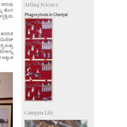
Arting Science
ಕೆ ಅನುವು
Accolades
್ನು ಹೊಸ
IISc in the News
Phagocytosis in Cheriyal
ಸ್ಪತ್ರೆಯ
more…
ಾ ತರಬೇತಿ
ಿಮಿಟೆಡ್
ಚಿ ಮತ್ತು
ಿಗಳನ್ನು
ದ ಅತ್ಯಂತ
Campus Life