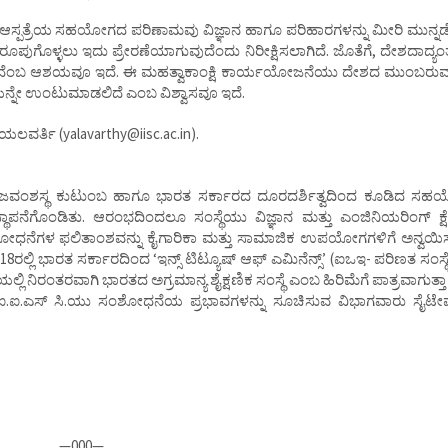
ರಥಿ ಆಸ್ಪತ್ರೆಯ ಸಹಯೋಗದ ಪರಿಣಾಮವು ವಿಜ್ಞಾನ ಹಾಗೂ ಪರಿಹಾರಗಳನ್ನು ಮೀರಿ ಮುನ್ನಡ
ೂಪುಗೊಳ್ಳಲು ಇದು ಪ್ರೇರಣೆಯಾಗುವುದೆಂದು ನಿರೀಕ್ಷಿಸಲಾಗಿದೆ. ಜೊತೆಗೆ, ದೇಶದಾದ್ಯಂತ 
ುದೆಂಬ ಆಶಯವೂ ಇದೆ. ಈ ಮಹತ್ವಾಕಾಂಕ್ಷಿ ಕಾರ್ಯಯೋಜನೆಯು ದೇಶದ ಮುಂಬರುವ
ೆಯನ್ನೇ ಉಂಟುಮಾಡಲಿದೆ ಎಂಬ ವಿಶ್ವಾಸವೂ ಇದೆ.
 ಯಲವರ್ತಿ (yalavarthy@iisc.ac.in).
ವಂಶಸ್ಥ ಕುಟುಂಬ ಹಾಗೂ ಭಾರತ ಸರ್ಕಾರದ ದೂರದರ್ಶಿತ್ವದಿಂದ ಕೂಡಿದ ಸಹಯೋ
್ಥಾಪನೆಗೊಂಡಿತು. ಆರಂಭದಿಂದಲೂ ಸಂಸ್ಥೆಯು ವಿಜ್ಞಾನ ಮತ್ತು ಎಂಜಿನಿಯರಿಂಗ್ ಕ್ಷೇತ
ನೆಗಳ ಫಲಿತಾಂಶವನ್ನು ಕೈಗಾರಿಕಾ ಮತ್ತು ಸಾಮಾಜಿಕ ಉಪಯೋಗಗಳಿಗೆ ಅನ್ವಯಿಸು
18ರಲ್ಲಿ ಭಾರತ ಸರ್ಕಾರದಿಂದ ‘ಇನ್ಸ್ ಟಿಟ್ಯೂಷ್ ಆಫ್ ಎಮಿನೆನ್ಸ್’ (ಐಒಇ- ಪರಿಣತ ಸಂಸ್
್ಲಿ ನಿರಂತರವಾಗಿ ಭಾರತದ ಅಗ್ರಮಾನ್ಯ ಶೈಕ್ಷಣಿಕ ಸಂಸ್ಥೆ ಎಂಬ ಹಿರಿಮೆಗೆ ಪಾತ್ರವಾಗುತ್ತಾ
ಕಾರ, ಐ.ಐ.ಎಸ್ ಸಿ.ಯು ಸಂಶೋಧನೆಯ ಪ್ರಭಾವಗಳನ್ನು ಸೂಚಿಸುವ ವಿಭಾಗವಾರು ಸೈಟ
—000—